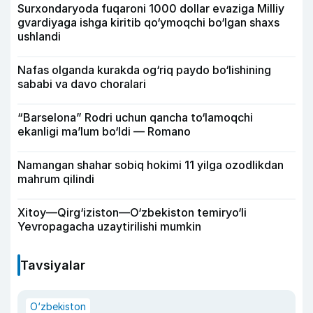
Surxondaryoda fuqaroni 1000 dollar evaziga Milliy
gvardiyaga ishga kiritib qo‘ymoqchi bo‘lgan shaxs
ushlandi
Nafas olganda kurakda og‘riq paydo bo‘lishining
sababi va davo choralari
“Barselona” Rodri uchun qancha to‘lamoqchi
ekanligi ma’lum bo‘ldi — Romano
Namangan shahar sobiq hokimi 11 yilga ozodlikdan
mahrum qilindi
Xitoy—Qirg‘iziston—O‘zbekiston temiryo‘li
Yevropagacha uzaytirilishi mumkin
Tavsiyalar
O‘zbekiston