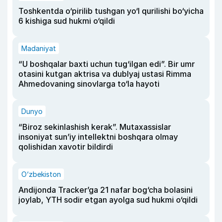
Toshkentda o‘pirilib tushgan yo‘l qurilishi bo‘yicha
6 kishiga sud hukmi o‘qildi
Madaniyat
“U boshqalar baxti uchun tug‘ilgan edi”. Bir umr
otasini kutgan aktrisa va dublyaj ustasi Rimma
Ahmedovaning sinovlarga to‘la hayoti
Dunyo
“Biroz sekinlashish kerak”. Mutaxassislar
insoniyat sun’iy intellektni boshqara olmay
qolishidan xavotir bildirdi
O‘zbekiston
Andijonda Tracker’ga 21 nafar bog‘cha bolasini
joylab, YTH sodir etgan ayolga sud hukmi o‘qildi