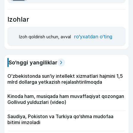
Izohlar
ro‘yxatdan o‘ting
Izoh qoldirish uchun, avval
So‘nggi yangiliklar
Oʻzbekistonda sunʼiy intellekt xizmatlari hajmini 1,5
mlrd dollarga yetkazish rejalashtirilmoqda
Kinoda ham, musiqada ham muvaffaqiyat qozongan
Gollivud yulduzlari (video)
Saudiya, Pokiston va Turkiya qo‘shma mudofaa
bitimi imzoladi