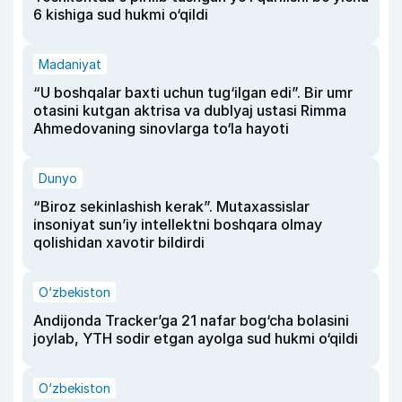
6 kishiga sud hukmi o‘qildi
Madaniyat
“U boshqalar baxti uchun tug‘ilgan edi”. Bir umr
otasini kutgan aktrisa va dublyaj ustasi Rimma
Ahmedovaning sinovlarga to‘la hayoti
Dunyo
“Biroz sekinlashish kerak”. Mutaxassislar
insoniyat sun’iy intellektni boshqara olmay
qolishidan xavotir bildirdi
O‘zbekiston
Andijonda Tracker’ga 21 nafar bog‘cha bolasini
joylab, YTH sodir etgan ayolga sud hukmi o‘qildi
O‘zbekiston