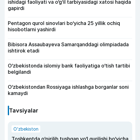
ishidagi faoliyati va o‘g‘il tarbiyasidagi xatosi haqida
gapirdi
Pentagon qurol sinovlari bo‘yicha 25 yillik ochiq
hisobotlarni yashirdi
Bibisora Assaubayeva Samarqanddagi olimpiadada
ishtirok etadi
O‘zbekistonda islomiy bank faoliyatiga o‘tish tartibi
belgilandi
O‘zbekistondan Rossiyaga ishlashga borganlar soni
kamaydi
Tavsiyalar
O‘zbekiston
Toshkentda o‘pirilib tushgan yo‘l qurilishi bo‘yicha