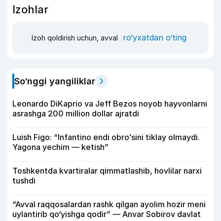
Izohlar
ro‘yxatdan o‘ting
Izoh qoldirish uchun, avval
So‘nggi yangiliklar
Leonardo DiKaprio va Jeff Bezos noyob hayvonlarni
asrashga 200 million dollar ajratdi
Luish Figo: “Infantino endi obroʻsini tiklay olmaydi.
Yagona yechim — ketish”
Toshkentda kvartiralar qimmatlashib, hovlilar narxi
tushdi
“Avval raqqosalardan rashk qilgan ayolim hozir meni
uylantirib qo‘yishga qodir” — Anvar Sobirov davlat