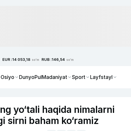
EUR :
RUB :
14 053,18
146,54
so'm
so'm
 Osiyo
Dunyo
Pul
Madaniyat
Sport
Layfstayl
ng yo‘tali haqida nimalarni
gi sirni baham ko‘ramiz