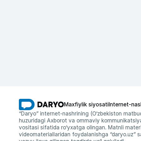
Maxfiylik siyosati
Internet-nas
“Daryo” internet-nashrining (O‘zbekiston matbuo
huzuridagi Axborot va ommaviy kommunikatsiyal
vositasi sifatida ro‘yxatga olingan. Matnli materi
videomateriallaridan foydalanishga “daryo.uz” sa