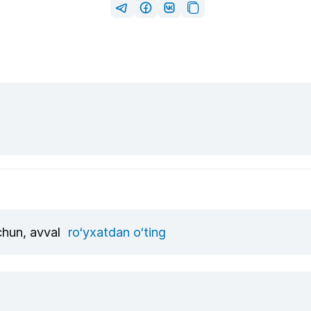
uchun, avval
ro‘yxatdan o‘ting