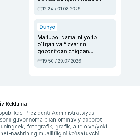
Oripovni siyosiy
12:24 / 01.08.2026
ayblovlardan asrab
qolgan voqea
Dunyo
Mariupol qamalini yorib
oʻtgan va “Izvarino
qozoni”dan chiqqan
qahramon — Ukraina
19:50 / 29.07.2026
armiyasi bosh
qoʻmondoni Drapatiy
haqida
ivi
Reklama
publikasi Prezidenti Administratsiyasi
-sonli guvohnoma bilan ommaviy axborot
shuningdek, fotografik, grafik, audio va/yoki
et-nashrining muallifligini ko‘rsatuvchi