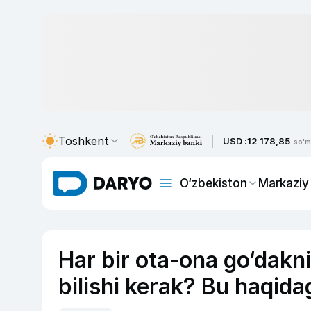
Toshkent
USD :
12 178,85
so'm
O‘zbekiston
Markaziy
Har bir ota-ona go‘dakni
bilishi kerak? Bu haqida