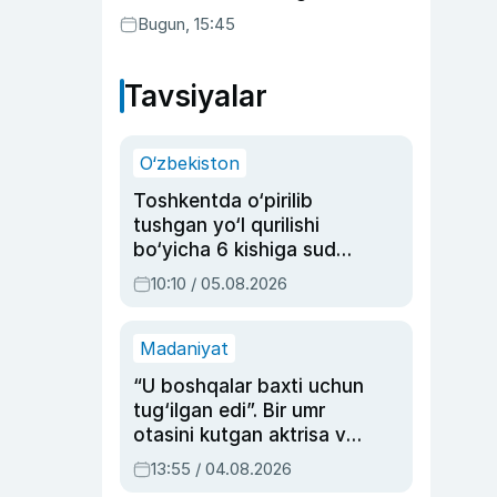
Bugun, 15:45
Tavsiyalar
O‘zbekiston
Toshkentda o‘pirilib
tushgan yo‘l qurilishi
bo‘yicha 6 kishiga sud
hukmi o‘qildi
10:10 / 05.08.2026
Madaniyat
“U boshqalar baxti uchun
tug‘ilgan edi”. Bir umr
otasini kutgan aktrisa va
dublyaj ustasi Rimma
13:55 / 04.08.2026
Ahmedovaning