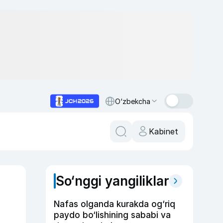
O‘zbekcha
Kabinet
So‘nggi yangiliklar
Nafas olganda kurakda og‘riq
paydo bo‘lishining sababi va