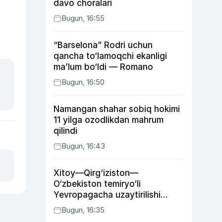
davo choralari
Bugun, 16:55
“Barselona” Rodri uchun
qancha to‘lamoqchi ekanligi
ma’lum bo‘ldi — Romano
Bugun, 16:50
Namangan shahar sobiq hokimi
11 yilga ozodlikdan mahrum
qilindi
Bugun, 16:43
Xitoy—Qirg‘iziston—
O‘zbekiston temiryo‘li
Yevropagacha uzaytirilishi
mumkin
Bugun, 16:35