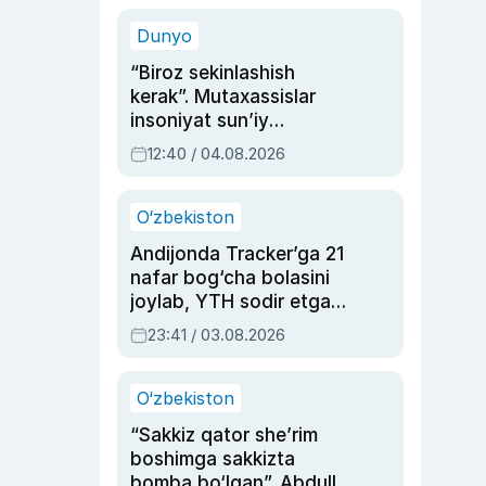
sinovlarga to‘la hayoti
Dunyo
“Biroz sekinlashish
kerak”. Mutaxassislar
insoniyat sun’iy
intellektni boshqara
12:40 / 04.08.2026
olmay qolishidan xavotir
bildirdi
O‘zbekiston
Andijonda Tracker’ga 21
nafar bog‘cha bolasini
joylab, YTH sodir etgan
ayolga sud hukmi o‘qildi
23:41 / 03.08.2026
O‘zbekiston
“Sakkiz qator she’rim
boshimga sakkizta
bomba bo‘lgan”. Abdulla