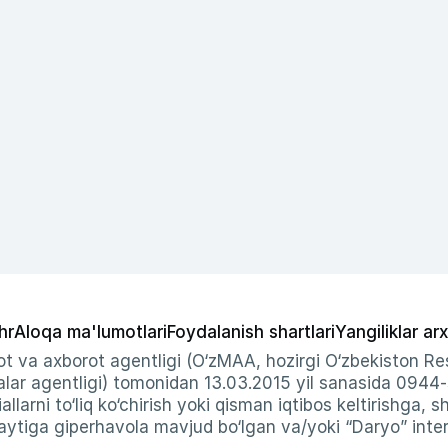
hr
Aloqa ma'lumotlari
Foydalanish shartlari
Yangiliklar arx
t va axborot agentligi (O‘zMAA, hozirgi O‘zbekiston Res
ar agentligi) tomonidan 13.03.2015 yil sanasida 0944
allarni to‘liq ko‘chirish yoki qisman iqtibos keltirishga, 
ytiga giperhavola mavjud bo‘lgan va/yoki “Daryo” intern