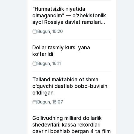
“Hurmatsizlik niyatida
olmagandim” — o‘zbekistonlik
ayol Rossiya davlat ramzlari
tushirilgan poyandoz haqida
Bugun, 16:20
Dollar rasmiy kursi yana
ko‘tarildi
Bugun, 16:11
Tailand maktabida otishma:
o‘quvchi dastlab bobo-buvisini
o‘ldirgan
Bugun, 16:07
Gollivudning milliard dollarlik
shedevrlari: kassa rekordlari
davrini boshlab bergan 4 ta film