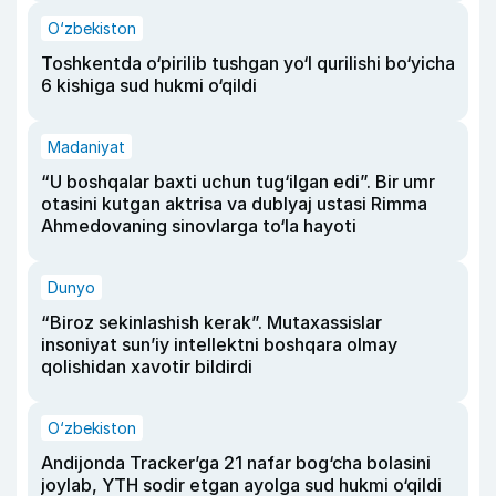
O‘zbekiston
Toshkentda o‘pirilib tushgan yo‘l qurilishi bo‘yicha
6 kishiga sud hukmi o‘qildi
Madaniyat
“U boshqalar baxti uchun tug‘ilgan edi”. Bir umr
otasini kutgan aktrisa va dublyaj ustasi Rimma
Ahmedovaning sinovlarga to‘la hayoti
Dunyo
“Biroz sekinlashish kerak”. Mutaxassislar
insoniyat sun’iy intellektni boshqara olmay
qolishidan xavotir bildirdi
O‘zbekiston
Andijonda Tracker’ga 21 nafar bog‘cha bolasini
joylab, YTH sodir etgan ayolga sud hukmi o‘qildi