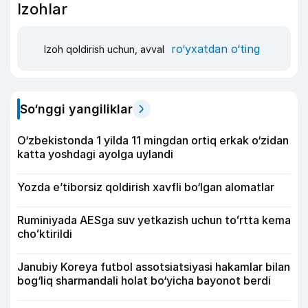
Izohlar
ro‘yxatdan o‘ting
Izoh qoldirish uchun, avval
So‘nggi yangiliklar
O‘zbekistonda 1 yilda 11 mingdan ortiq erkak o‘zidan
katta yoshdagi ayolga uylandi
Yozda e’tiborsiz qoldirish xavfli bo‘lgan alomatlar
Ruminiyada AESga suv yetkazish uchun toʻrtta kema
choʻktirildi
Janubiy Koreya futbol assotsiatsiyasi hakamlar bilan
bog‘liq sharmandali holat bo‘yicha bayonot berdi