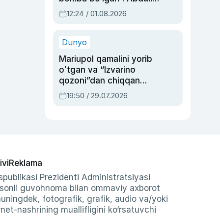
Oripovni siyosiy
12:24 / 01.08.2026
ayblovlardan asrab
qolgan voqea
Dunyo
Mariupol qamalini yorib
oʻtgan va “Izvarino
qozoni”dan chiqqan
qahramon — Ukraina
19:50 / 29.07.2026
armiyasi bosh
qoʻmondoni Drapatiy
haqida
ivi
Reklama
publikasi Prezidenti Administratsiyasi
-sonli guvohnoma bilan ommaviy axborot
shuningdek, fotografik, grafik, audio va/yoki
et-nashrining muallifligini ko‘rsatuvchi