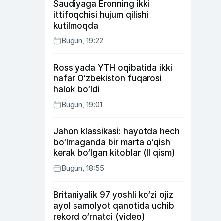
Saudiyaga Eronning ikki
ittifoqchisi hujum qilishi
kutilmoqda
Bugun, 19:22
Rossiyada YTH oqibatida ikki
nafar O‘zbekiston fuqarosi
halok bo‘ldi
Bugun, 19:01
Jahon klassikasi: hayotda hech
bo‘lmaganda bir marta o‘qish
kerak bo‘lgan kitoblar (II qism)
Bugun, 18:55
Britaniyalik 97 yoshli ko‘zi ojiz
ayol samolyot qanotida uchib
rekord o‘rnatdi (video)