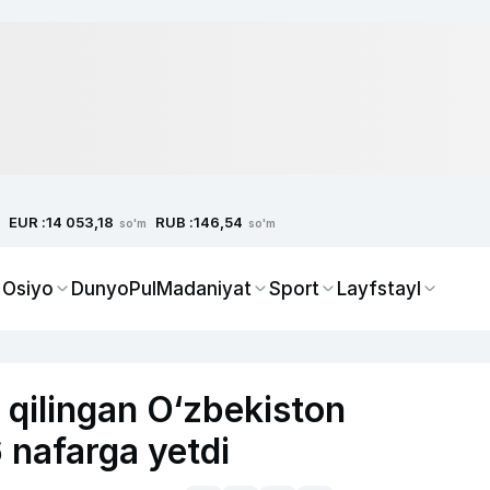
EUR :
RUB :
14 053,18
146,54
so'm
so'm
 Osiyo
Dunyo
Pul
Madaniyat
Sport
Layfstayl
qilingan O‘zbekiston
6 nafarga yetdi