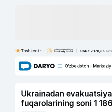
Toshkent
USD :
12 178,85
so'm
O‘zbekiston
Markaziy
Ukrainadan evakuatsiya 
fuqarolarining soni 1 18