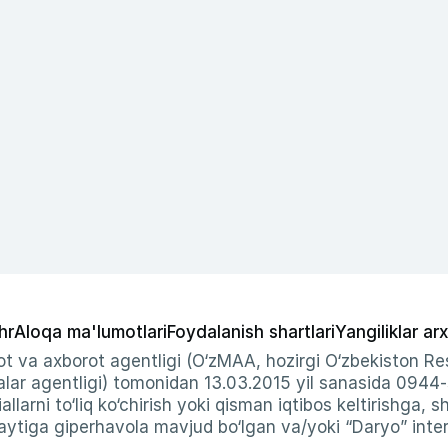
hr
Aloqa ma'lumotlari
Foydalanish shartlari
Yangiliklar arx
t va axborot agentligi (O‘zMAA, hozirgi O‘zbekiston Res
ar agentligi) tomonidan 13.03.2015 yil sanasida 0944
allarni to‘liq ko‘chirish yoki qisman iqtibos keltirishga, 
ytiga giperhavola mavjud bo‘lgan va/yoki “Daryo” intern