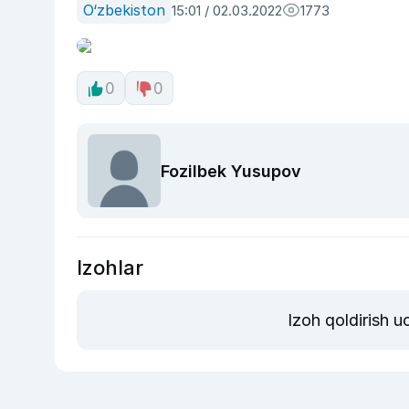
O‘zbekiston
15:01 / 02.03.2022
1773
0
0
Fozilbek Yusupov
Izohlar
Izoh qoldirish 