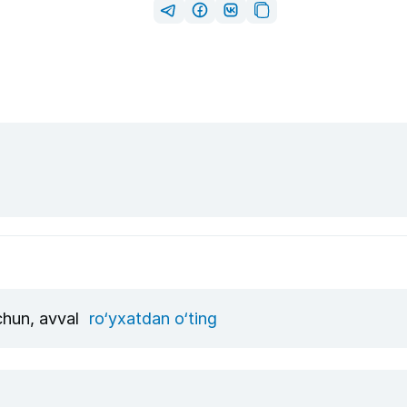
uchun, avval
ro‘yxatdan o‘ting