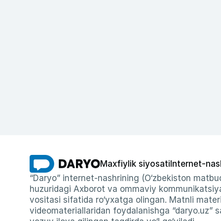
Maxfiylik siyosati
Internet-nas
“Daryo” internet-nashrining (O‘zbekiston matbuo
huzuridagi Axborot va ommaviy kommunikatsiyal
vositasi sifatida ro‘yxatga olingan. Matnli materi
videomateriallaridan foydalanishga “daryo.uz” sa