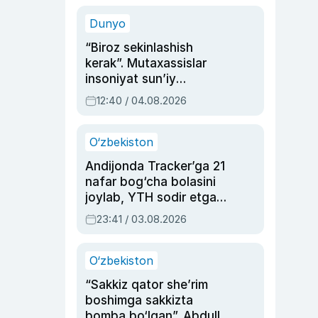
sinovlarga to‘la hayoti
Dunyo
“Biroz sekinlashish
kerak”. Mutaxassislar
insoniyat sun’iy
intellektni boshqara
12:40 / 04.08.2026
olmay qolishidan xavotir
bildirdi
O‘zbekiston
Andijonda Tracker’ga 21
nafar bog‘cha bolasini
joylab, YTH sodir etgan
ayolga sud hukmi o‘qildi
23:41 / 03.08.2026
O‘zbekiston
“Sakkiz qator she’rim
boshimga sakkizta
bomba bo‘lgan”. Abdulla