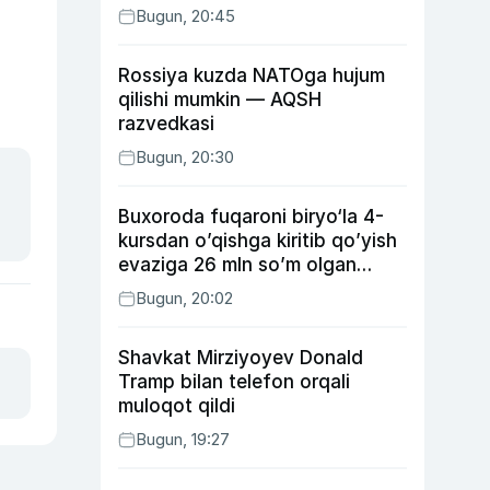
Bugun, 20:45
Rossiya kuzda NATOga hujum
qilishi mumkin — AQSH
razvedkasi
Bugun, 20:30
Buxoroda fuqaroni biryo‘la 4-
kursdan o’qishga kiritib qo’yish
evaziga 26 mln so’m olgan
shaxs ushlandi
Bugun, 20:02
Shavkat Mirziyoyev Donald
Tramp bilan telefon orqali
muloqot qildi
Bugun, 19:27