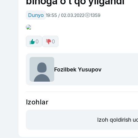
binoga o‘t qo‘yilgandi
Dunyo
19:55 / 02.03.2022
1359
0
0
Fozilbek Yusupov
Izohlar
Izoh qoldirish 