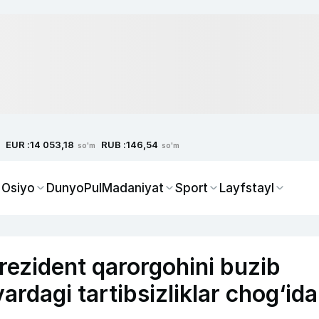
EUR :
RUB :
14 053,18
146,54
so'm
so'm
 Osiyo
Dunyo
Pul
Madaniyat
Sport
Layfstayl
ezident qarorgohini buzib
ardagi tartibsizliklar chog‘ida