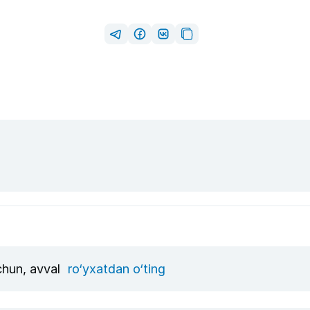
uchun, avval
ro‘yxatdan o‘ting