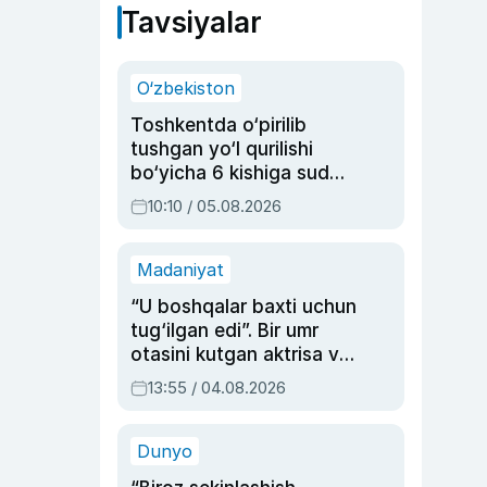
Tavsiyalar
O‘zbekiston
Toshkentda o‘pirilib
tushgan yo‘l qurilishi
bo‘yicha 6 kishiga sud
hukmi o‘qildi
10:10 / 05.08.2026
Madaniyat
“U boshqalar baxti uchun
tug‘ilgan edi”. Bir umr
otasini kutgan aktrisa va
dublyaj ustasi Rimma
13:55 / 04.08.2026
Ahmedovaning
sinovlarga to‘la hayoti
Dunyo