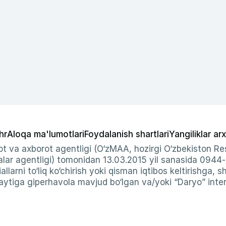
hr
Aloqa ma'lumotlari
Foydalanish shartlari
Yangiliklar arx
t va axborot agentligi (O‘zMAA, hozirgi O‘zbekiston Res
ar agentligi) tomonidan 13.03.2015 yil sanasida 0944
allarni to‘liq ko‘chirish yoki qisman iqtibos keltirishga, 
ytiga giperhavola mavjud bo‘lgan va/yoki “Daryo” intern