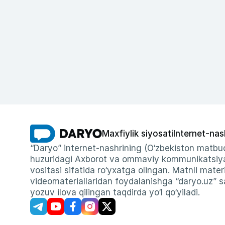
Maxfiylik siyosati
Internet-nas
“Daryo” internet-nashrining (O‘zbekiston matbuo
huzuridagi Axborot va ommaviy kommunikatsiyal
vositasi sifatida ro‘yxatga olingan. Matnli materi
videomateriallaridan foydalanishga “daryo.uz” sa
yozuv ilova qilingan taqdirda yo‘l qo‘yiladi.