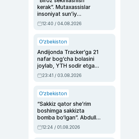
“Biroz sekinlashish
kerak”. Mutaxassislar
insoniyat sun’iy
intellektni boshqara
12:40 / 04.08.2026
olmay qolishidan xavotir
bildirdi
O‘zbekiston
Andijonda Tracker’ga 21
nafar bog‘cha bolasini
joylab, YTH sodir etgan
ayolga sud hukmi o‘qildi
23:41 / 03.08.2026
O‘zbekiston
“Sakkiz qator she’rim
boshimga sakkizta
bomba bo‘lgan”. Abdulla
Oripovni siyosiy
12:24 / 01.08.2026
ayblovlardan asrab
qolgan voqea