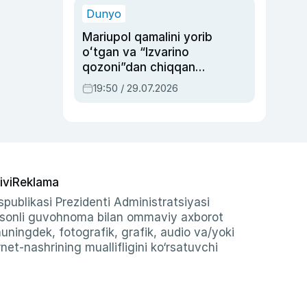
Dunyo
Mariupol qamalini yorib
oʻtgan va “Izvarino
qozoni”dan chiqqan
qahramon — Ukraina
19:50 / 29.07.2026
armiyasi bosh
qoʻmondoni Drapatiy
haqida
ivi
Reklama
publikasi Prezidenti Administratsiyasi
-sonli guvohnoma bilan ommaviy axborot
shuningdek, fotografik, grafik, audio va/yoki
et-nashrining muallifligini ko‘rsatuvchi