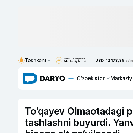
Toshkent
USD :
12 178,85
so'm
O‘zbekiston
Markaziy
To‘qayev Olmaotadagi pr
tashlashni buyurdi. Yanv