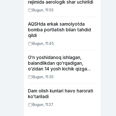
rejimida aerologik shar uchirildi
Bugun, 11:55
AQSHda erkak samolyotda
bomba portlatish bilan tahdid
qildi
Bugun, 11:45
O‘n yoshidanoq ishlagan,
balandlikdan qo‘rqadigan,
o‘zidan 14 yosh kichik qizga
uylangan Yorqinxo‘ja Umarov
Bugun, 11:35
34 yoshda
Dam olish kunlari havo harorati
ko‘tariladi
Bugun, 11:27