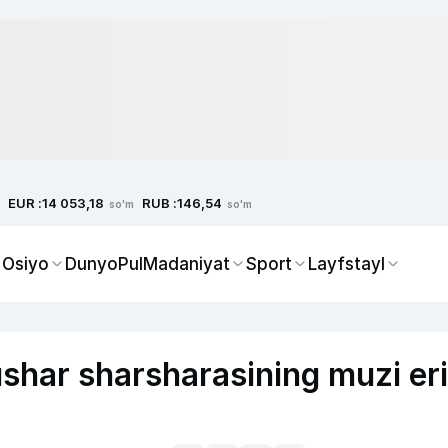
EUR :
RUB :
14 053,18
146,54
so'm
so'm
 Osiyo
Dunyo
Pul
Madaniyat
Sport
Layfstayl
har sharsharasining muzi er