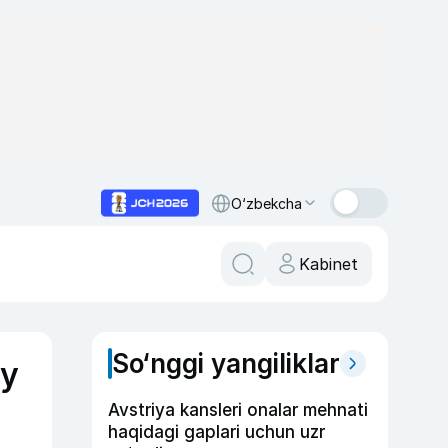
O‘zbekcha
Kabinet
So‘nggi yangiliklar
iy
Avstriya kansleri onalar mehnati
haqidagi gaplari uchun uzr