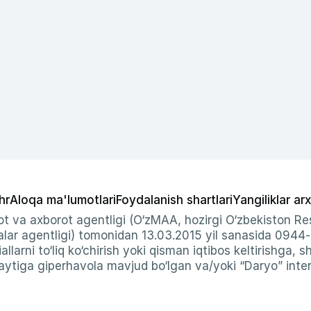
hr
Aloqa ma'lumotlari
Foydalanish shartlari
Yangiliklar arx
t va axborot agentligi (O‘zMAA, hozirgi O‘zbekiston Res
ar agentligi) tomonidan 13.03.2015 yil sanasida 0944
allarni to‘liq ko‘chirish yoki qisman iqtibos keltirishga, 
ytiga giperhavola mavjud bo‘lgan va/yoki “Daryo” intern