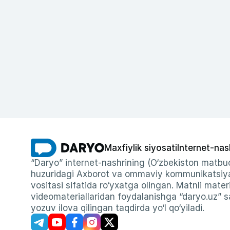
Maxfiylik siyosati
Internet-nas
“Daryo” internet-nashrining (O‘zbekiston matbuo
huzuridagi Axborot va ommaviy kommunikatsiyal
vositasi sifatida ro‘yxatga olingan. Matnli materi
videomateriallaridan foydalanishga “daryo.uz” sa
yozuv ilova qilingan taqdirda yo‘l qo‘yiladi.