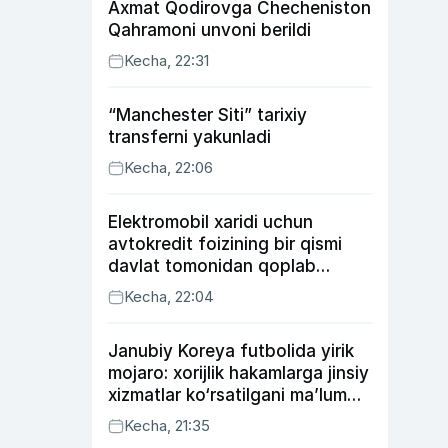
Axmat Qodirovga Checheniston
Qahramoni unvoni berildi
Kecha, 22:31
“Manchester Siti” tarixiy
transferni yakunladi
Kecha, 22:06
Elektromobil xaridi uchun
avtokredit foizining bir qismi
davlat tomonidan qoplab
berilishi mumkin
Kecha, 22:04
Janubiy Koreya futbolida yirik
mojaro: xorijlik hakamlarga jinsiy
xizmatlar ko‘rsatilgani ma’lum
qilindi
Kecha, 21:35