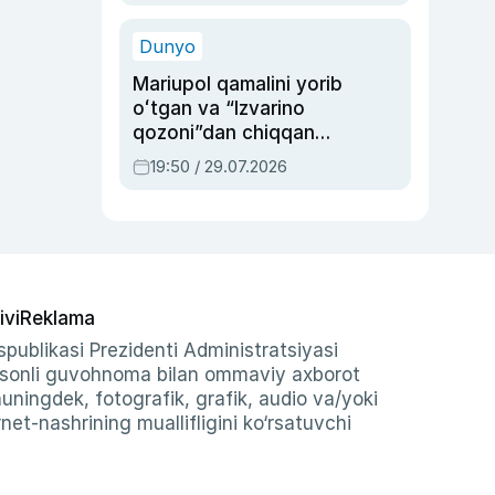
qolgan voqea
Dunyo
Mariupol qamalini yorib
oʻtgan va “Izvarino
qozoni”dan chiqqan
qahramon — Ukraina
19:50 / 29.07.2026
armiyasi bosh
qoʻmondoni Drapatiy
haqida
ivi
Reklama
publikasi Prezidenti Administratsiyasi
-sonli guvohnoma bilan ommaviy axborot
shuningdek, fotografik, grafik, audio va/yoki
et-nashrining muallifligini ko‘rsatuvchi