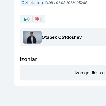
O‘zbekiston
13:08 / 02.03.2022
5248
0
0
Otabek Qo‘ldoshev
Izohlar
Izoh qoldirish 