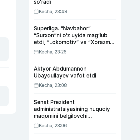
so‘radi
Kecha, 23:48
Superliga. “Navbahor”
“Surxon”ni o‘z uyida mag‘lub
etdi, “Lokomotiv” va “Xorazm”
uyda g‘alaba qozondi
Kecha, 23:26
Aktyor Abdu­mannon
Ubaydullayev vafot etdi
Kecha, 23:08
Senat Prezident
administratsiyasining huquqiy
maqomini belgilovchi
konstitutsiyaviy qonunni
Kecha, 23:06
ma’qulladi