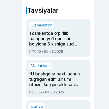
Tavsiyalar
O‘zbekiston
Toshkentda o‘pirilib
tushgan yo‘l qurilishi
bo‘yicha 6 kishiga sud
hukmi o‘qildi
10:10 / 05.08.2026
Madaniyat
“U boshqalar baxti uchun
tug‘ilgan edi”. Bir umr
otasini kutgan aktrisa va
dublyaj ustasi Rimma
13:55 / 04.08.2026
Ahmedovaning
sinovlarga to‘la hayoti
Dunyo