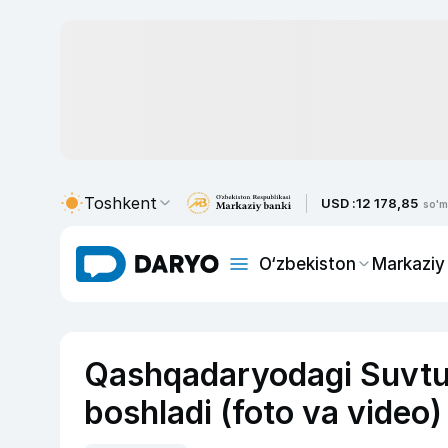
Toshkent
USD :
12 178,85
so'm
O‘zbekiston
Markaziy
Qashqadaryodagi Suvtus
boshladi (foto va video)