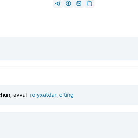
uchun, avval
ro‘yxatdan o‘ting