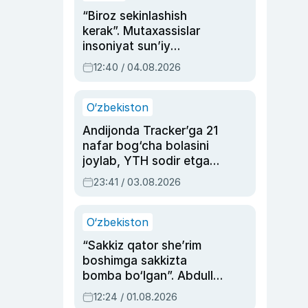
“Biroz sekinlashish
kerak”. Mutaxassislar
insoniyat sun’iy
intellektni boshqara
12:40 / 04.08.2026
olmay qolishidan xavotir
bildirdi
O‘zbekiston
Andijonda Tracker’ga 21
nafar bog‘cha bolasini
joylab, YTH sodir etgan
ayolga sud hukmi o‘qildi
23:41 / 03.08.2026
O‘zbekiston
“Sakkiz qator she’rim
boshimga sakkizta
bomba bo‘lgan”. Abdulla
Oripovni siyosiy
12:24 / 01.08.2026
ayblovlardan asrab