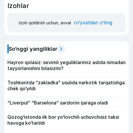
Izohlar
ro‘yxatdan o‘ting
Izoh qoldirish uchun, avval
So‘nggi yangiliklar
Hayron qolasiz: sevimli yeguliklarimiz aslida nimadan
tayyorlanishini bilasizmi?
Toshkentda “zakladka” usulida narkotik tarqatishga
chek qo‘yildi
“Liverpul” “Barselona” sardorini ijaraga oladi
Qozog‘istonda ilk bor yo‘lovchili uchuvchisiz taksi
havoga ko‘tarildi