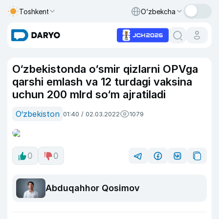
Toshkent
O‘zbekcha
O‘zbekistonda o‘smir qizlarni OPVga
qarshi emlash va 12 turdagi vaksina
uchun 200 mlrd so‘m ajratiladi
O‘zbekiston
01:40 / 02.03.2022
1079
0
0
Abduqahhor Qosimov