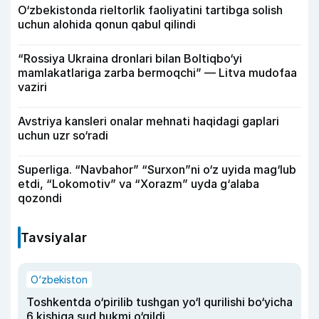
O‘zbekistonda rieltorlik faoliyatini tartibga solish
uchun alohida qonun qabul qilindi
“Rossiya Ukraina dronlari bilan Boltiqbo‘yi
mamlakatlariga zarba bermoqchi” — Litva mudofaa
vaziri
Avstriya kansleri onalar mehnati haqidagi gaplari
uchun uzr so‘radi
Superliga. “Navbahor” “Surxon”ni o‘z uyida mag‘lub
etdi, “Lokomotiv” va “Xorazm” uyda g‘alaba
qozondi
Tavsiyalar
O‘zbekiston
Toshkentda o‘pirilib tushgan yo‘l qurilishi bo‘yicha
6 kishiga sud hukmi o‘qildi