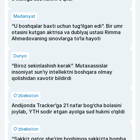
Madaniyat
“U boshqalar baxti uchun tug‘ilgan edi”. Bir umr
otasini kutgan aktrisa va dublyaj ustasi Rimma
Ahmedovaning sinovlarga to‘la hayoti
Dunyo
“Biroz sekinlashish kerak”. Mutaxassislar
insoniyat sun’iy intellektni boshqara olmay
qolishidan xavotir bildirdi
O‘zbekiston
Andijonda Tracker’ga 21 nafar bog‘cha bolasini
joylab, YTH sodir etgan ayolga sud hukmi o‘qildi
O‘zbekiston
“Sakkiz qator she’rim boshimga sakkizta bomba