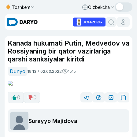
Toshkent
O‘zbekcha
Kanada hukumati Putin, Medvedov va
Rossiyaning bir qator vazirlariga
qarshi sanksiyalar kiritdi
Dunyo
19:13 / 02.03.2022
1515
0
0
Surayyo Majidova