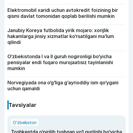
Elektromobil xaridi uchun avtokredit foizining bir
qismi davlat tomonidan qoplab berilishi mumkin
Janubiy Koreya futbolida yirik mojaro: xorijlik
hakamlarga jinsiy xizmatlar ko‘rsatilgani ma’lum
qilindi
O‘zbekistonda I va II guruh nogironligi bo‘yicha
pensiyalar endi fuqaro murojaatisiz tayinlanishi
mumkin
Norvegiyada ona o‘g‘liga g‘ayrioddiy ism qo‘ygani
uchun qamaldi
Tavsiyalar
O‘zbekiston
Toshkentda o‘pirilib tushgan yo‘l qurilishi bo‘yicha