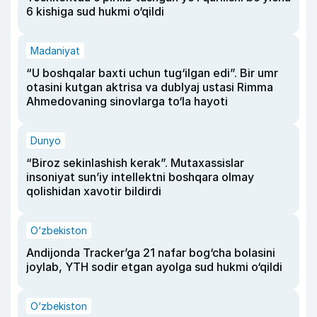
6 kishiga sud hukmi o‘qildi
Madaniyat
“U boshqalar baxti uchun tug‘ilgan edi”. Bir umr
otasini kutgan aktrisa va dublyaj ustasi Rimma
Ahmedovaning sinovlarga to‘la hayoti
Dunyo
“Biroz sekinlashish kerak”. Mutaxassislar
insoniyat sun’iy intellektni boshqara olmay
qolishidan xavotir bildirdi
O‘zbekiston
Andijonda Tracker’ga 21 nafar bog‘cha bolasini
joylab, YTH sodir etgan ayolga sud hukmi o‘qildi
O‘zbekiston