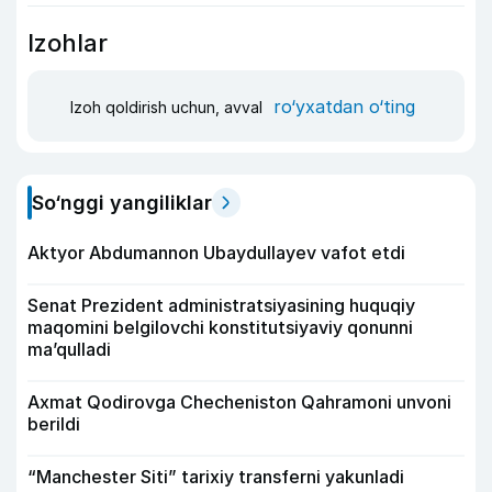
Izohlar
ro‘yxatdan o‘ting
Izoh qoldirish uchun, avval
So‘nggi yangiliklar
Aktyor Abdu­mannon Ubaydullayev vafot etdi
Senat Prezident administratsiyasining huquqiy
maqomini belgilovchi konstitutsiyaviy qonunni
ma’qulladi
Axmat Qodirovga Checheniston Qahramoni unvoni
berildi
“Manchester Siti” tarixiy transferni yakunladi