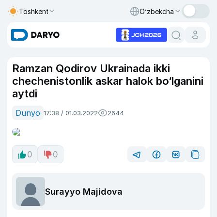
Toshkent
O‘zbekcha
Ramzan Qodirov Ukrainada ikki
chechenistonlik askar halok bo‘lganini
aytdi
Dunyo
17:38 / 01.03.2022
2644
0
0
Surayyo Majidova