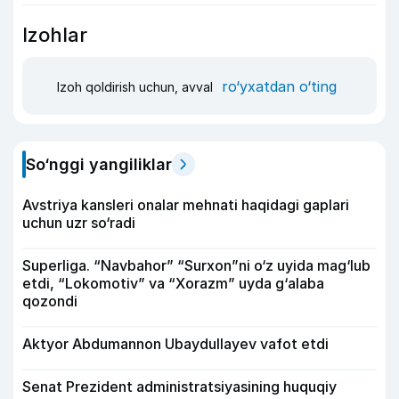
Izohlar
ro‘yxatdan o‘ting
Izoh qoldirish uchun, avval
So‘nggi yangiliklar
Avstriya kansleri onalar mehnati haqidagi gaplari
uchun uzr so‘radi
Superliga. “Navbahor” “Surxon”ni o‘z uyida mag‘lub
etdi, “Lokomotiv” va “Xorazm” uyda g‘alaba
qozondi
Aktyor Abdu­mannon Ubaydullayev vafot etdi
Senat Prezident administratsiyasining huquqiy