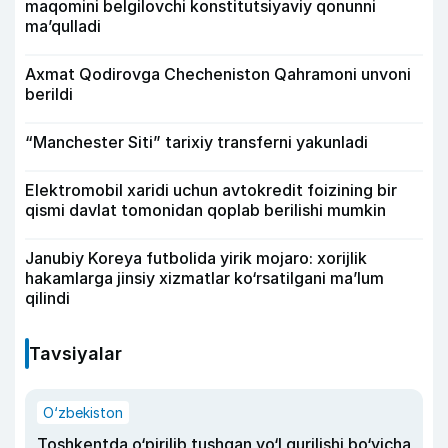
maqomini belgilovchi konstitutsiyaviy qonunni
ma’qulladi
Axmat Qodirovga Checheniston Qahramoni unvoni
berildi
“Manchester Siti” tarixiy transferni yakunladi
Elektromobil xaridi uchun avtokredit foizining bir
qismi davlat tomonidan qoplab berilishi mumkin
Janubiy Koreya futbolida yirik mojaro: xorijlik
hakamlarga jinsiy xizmatlar ko‘rsatilgani ma’lum
qilindi
Tavsiyalar
O‘zbekiston
Toshkentda o‘pirilib tushgan yo‘l qurilishi bo‘yicha