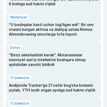
6 kishiga sud hukmi o‘qildi
Madaniyat
“U boshqalar baxti uchun tug‘ilgan edi”. Bir umr
otasini kutgan aktrisa va dublyaj ustasi Rimma
Ahmedovaning sinovlarga to‘la hayoti
Dunyo
“Biroz sekinlashish kerak”. Mutaxassislar
insoniyat sun’iy intellektni boshqara olmay
qolishidan xavotir bildirdi
O‘zbekiston
Andijonda Tracker’ga 21 nafar bog‘cha bolasini
joylab, YTH sodir etgan ayolga sud hukmi o‘qildi
O‘zbekiston