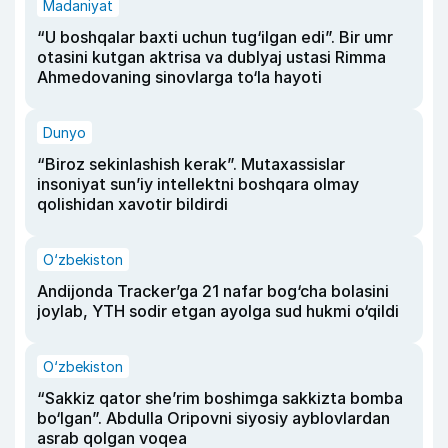
Madaniyat
“U boshqalar baxti uchun tug‘ilgan edi”. Bir umr
otasini kutgan aktrisa va dublyaj ustasi Rimma
Ahmedovaning sinovlarga to‘la hayoti
Dunyo
“Biroz sekinlashish kerak”. Mutaxassislar
insoniyat sun’iy intellektni boshqara olmay
qolishidan xavotir bildirdi
O‘zbekiston
Andijonda Tracker’ga 21 nafar bog‘cha bolasini
joylab, YTH sodir etgan ayolga sud hukmi o‘qildi
O‘zbekiston
“Sakkiz qator she’rim boshimga sakkizta bomba
bo‘lgan”. Abdulla Oripovni siyosiy ayblovlardan
asrab qolgan voqea