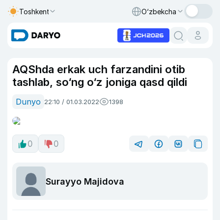
Toshkent
O‘zbekcha
AQShda erkak uch farzandini otib
tashlab, so‘ng o‘z joniga qasd qildi
Dunyo
22:10 / 01.03.2022
1398
0
0
Surayyo Majidova