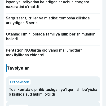
Ispaniya Italiyadan keladiganlar uchun chegara
nazoratini oʻrnatdi
Sarguzasht, triller va mistika: tomosha qilishga
arziydigan 5 serial
Otaning ismini bolaga familiya qilib berish mumkin
bo‘ladi
Pentagon NUJlarga oid yangi maʼlumotlarni
maxfiylikdan chiqardi
Tavsiyalar
O‘zbekiston
Toshkentda o‘pirilib tushgan yo‘l qurilishi bo‘yicha
6 kishiga sud hukmi o‘qildi