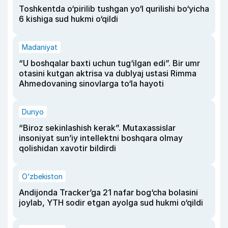
Toshkentda o‘pirilib tushgan yo‘l qurilishi bo‘yicha
6 kishiga sud hukmi o‘qildi
Madaniyat
“U boshqalar baxti uchun tug‘ilgan edi”. Bir umr
otasini kutgan aktrisa va dublyaj ustasi Rimma
Ahmedovaning sinovlarga to‘la hayoti
Dunyo
“Biroz sekinlashish kerak”. Mutaxassislar
insoniyat sun’iy intellektni boshqara olmay
qolishidan xavotir bildirdi
O‘zbekiston
Andijonda Tracker’ga 21 nafar bog‘cha bolasini
joylab, YTH sodir etgan ayolga sud hukmi o‘qildi