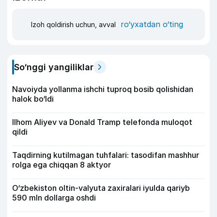
ro‘yxatdan o‘ting
Izoh qoldirish uchun, avval
So‘nggi yangiliklar
Navoiyda yollanma ishchi tuproq bosib qolishidan
halok bo‘ldi
Ilhom Aliyev va Donald Tramp telefonda muloqot
qildi
Taqdirning kutilmagan tuhfalari: tasodifan mashhur
rolga ega chiqqan 8 aktyor
O‘zbekiston oltin-valyuta zaxiralari iyulda qariyb
590 mln dollarga oshdi