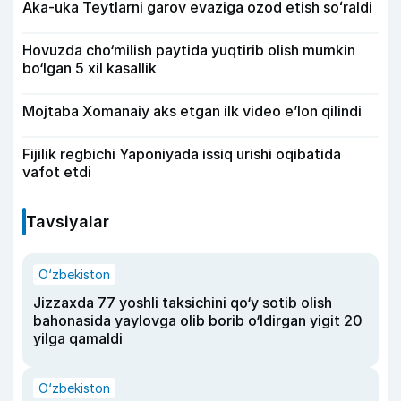
Aka-uka Teytlarni garov evaziga ozod etish soʻraldi
Hovuzda cho‘milish paytida yuqtirib olish mumkin
bo‘lgan 5 xil kasallik
Mojtaba Xomanaiy aks etgan ilk video e’lon qilindi
Fijilik regbichi Yaponiyada issiq urishi oqibatida
vafot etdi
Tavsiyalar
O‘zbekiston
Jizzaxda 77 yoshli taksichini qo‘y sotib olish
bahonasida yaylovga olib borib o‘ldirgan yigit 20
yilga qamaldi
O‘zbekiston