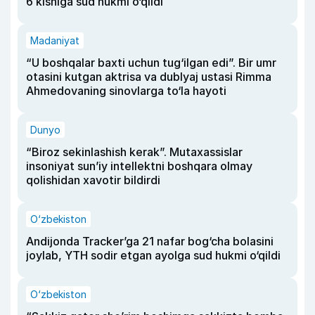
6 kishiga sud hukmi o‘qildi
Madaniyat
“U boshqalar baxti uchun tug‘ilgan edi”. Bir umr
otasini kutgan aktrisa va dublyaj ustasi Rimma
Ahmedovaning sinovlarga to‘la hayoti
Dunyo
“Biroz sekinlashish kerak”. Mutaxassislar
insoniyat sun’iy intellektni boshqara olmay
qolishidan xavotir bildirdi
O‘zbekiston
Andijonda Tracker’ga 21 nafar bog‘cha bolasini
joylab, YTH sodir etgan ayolga sud hukmi o‘qildi
O‘zbekiston