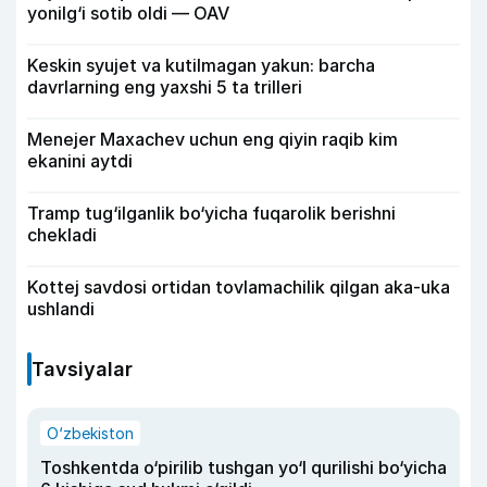
yonilg‘i sotib oldi — OAV
Keskin syujet va kutilmagan yakun: barcha
davrlarning eng yaxshi 5 ta trilleri
Menejer Maxachev uchun eng qiyin raqib kim
ekanini aytdi
Tramp tug‘ilganlik bo‘yicha fuqarolik berishni
chekladi
Kottej savdosi ortidan tovlamachilik qilgan aka-uka
ushlandi
Tavsiyalar
O‘zbekiston
Toshkentda o‘pirilib tushgan yo‘l qurilishi bo‘yicha