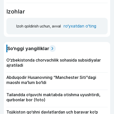
Izohlar
ro‘yxatdan o‘ting
Izoh qoldirish uchun, avval
So‘nggi yangiliklar
O‘zbekistonda chorvachilik sohasida subsidiyalar
ajratiladi
Abduqodir Husanovning “Manchester Siti”dagi
maoshi ma’lum bo‘ldi
Tailandda o‘quvchi maktabda otishma uyushtirdi,
qurbonlar bor (foto)
Tojikiston qo‘shni davlatlardan uch baravar ko‘p