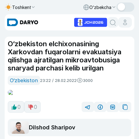
Toshkent
O‘zbekcha
O‘zbekiston elchixonasining
Xarkovdan fuqarolarni evakuatsiya
qilishga ajratilgan mikroavtobusiga
snaryad parchasi kelib urilgan
O‘zbekiston
23:22 / 28.02.2022
3000
0
0
Dilshod Sharipov