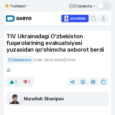
Toshkent
O‘zbekcha
TIV Ukrainadagi O‘zbekiston
fuqarolarining evakuatsiyasi
yuzasidan qo‘shimcha axborot berdi
O‘zbekiston
21:38 / 26.02.2022
1334
0
0
Nurulloh Sharipov