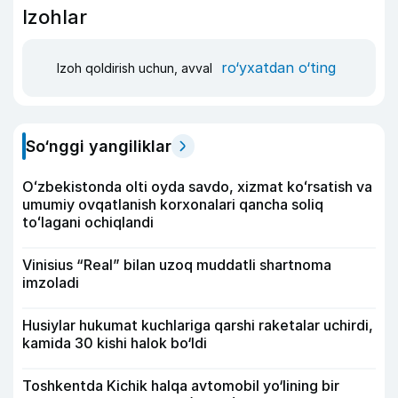
Izohlar
ro‘yxatdan o‘ting
Izoh qoldirish uchun, avval
So‘nggi yangiliklar
Oʻzbekistonda olti oyda savdo, xizmat koʻrsatish va
umumiy ovqatlanish korxonalari qancha soliq
toʻlagani ochiqlandi
Vinisius “Real” bilan uzoq muddatli shartnoma
imzoladi
Husiylar hukumat kuchlariga qarshi raketalar uchirdi,
kamida 30 kishi halok bo‘ldi
Toshkentda Kichik halqa avtomobil yo‘lining bir