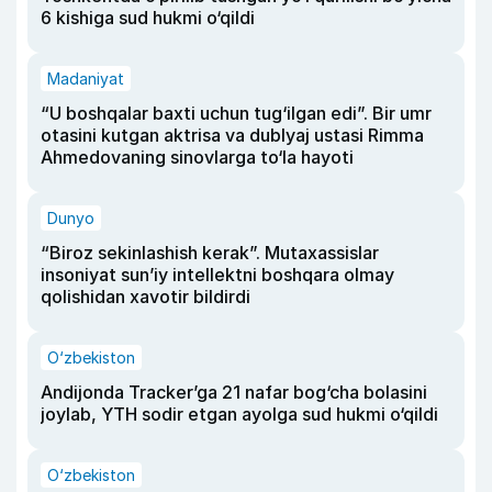
6 kishiga sud hukmi o‘qildi
Madaniyat
“U boshqalar baxti uchun tug‘ilgan edi”. Bir umr
otasini kutgan aktrisa va dublyaj ustasi Rimma
Ahmedovaning sinovlarga to‘la hayoti
Dunyo
“Biroz sekinlashish kerak”. Mutaxassislar
insoniyat sun’iy intellektni boshqara olmay
qolishidan xavotir bildirdi
O‘zbekiston
Andijonda Tracker’ga 21 nafar bog‘cha bolasini
joylab, YTH sodir etgan ayolga sud hukmi o‘qildi
O‘zbekiston