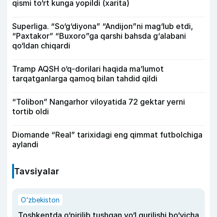
qismi to‘rt kunga yopildi (xarita)
Superliga. “So‘g‘diyona” “Andijon”ni mag‘lub etdi,
“Paxtakor” “Buxoro”ga qarshi bahsda g‘alabani
qo‘ldan chiqardi
Tramp AQSH o‘q-dorilari haqida ma’lumot
tarqatganlarga qamoq bilan tahdid qildi
“Tolibon” Nangarhor viloyatida 72 gektar yerni
tortib oldi
Diomande “Real” tarixidagi eng qimmat futbolchiga
aylandi
Tavsiyalar
O‘zbekiston
Toshkentda o‘pirilib tushgan yo‘l qurilishi bo‘yicha