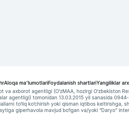
hr
Aloqa ma'lumotlari
Foydalanish shartlari
Yangiliklar arx
t va axborot agentligi (O‘zMAA, hozirgi O‘zbekiston Res
ar agentligi) tomonidan 13.03.2015 yil sanasida 0944
allarni to‘liq ko‘chirish yoki qisman iqtibos keltirishga, 
ytiga giperhavola mavjud bo‘lgan va/yoki “Daryo” intern