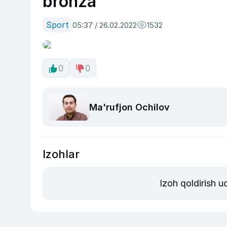
bronza
Sport
05:37 / 26.02.2022
1532
0
0
Ma'rufjon Ochilov
Izohlar
Izoh qoldirish 