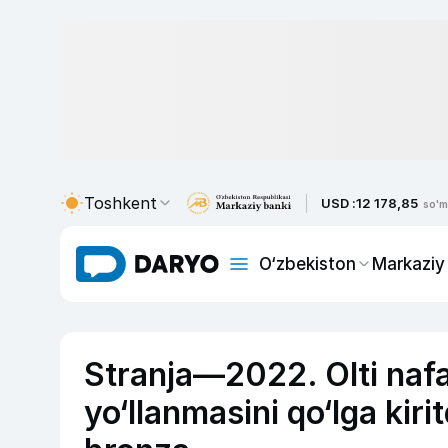
Toshkent
USD :
12 178,85
so'm
O‘zbekiston
Markaziy
Stranja—2022. Olti nafar
yo‘llanmasini qo‘lga kir