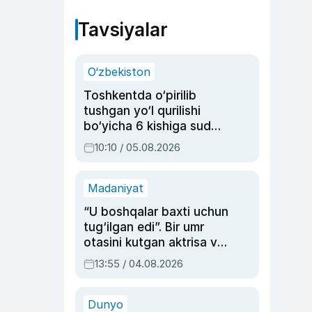
Tavsiyalar
O‘zbekiston
Toshkentda o‘pirilib
tushgan yo‘l qurilishi
bo‘yicha 6 kishiga sud
hukmi o‘qildi
10:10 / 05.08.2026
Madaniyat
“U boshqalar baxti uchun
tug‘ilgan edi”. Bir umr
otasini kutgan aktrisa va
dublyaj ustasi Rimma
13:55 / 04.08.2026
Ahmedovaning
sinovlarga to‘la hayoti
Dunyo