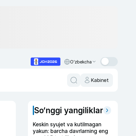
O‘zbekcha
Kabinet
So‘nggi yangiliklar
Keskin syujet va kutilmagan
yakun: barcha davrlarning eng