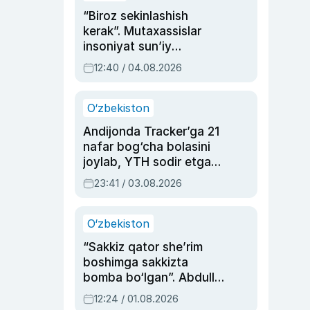
“Biroz sekinlashish
kerak”. Mutaxassislar
insoniyat sun’iy
intellektni boshqara
12:40 / 04.08.2026
olmay qolishidan xavotir
bildirdi
O‘zbekiston
Andijonda Tracker’ga 21
nafar bog‘cha bolasini
joylab, YTH sodir etgan
ayolga sud hukmi o‘qildi
23:41 / 03.08.2026
O‘zbekiston
“Sakkiz qator she’rim
boshimga sakkizta
bomba bo‘lgan”. Abdulla
Oripovni siyosiy
12:24 / 01.08.2026
ayblovlardan asrab