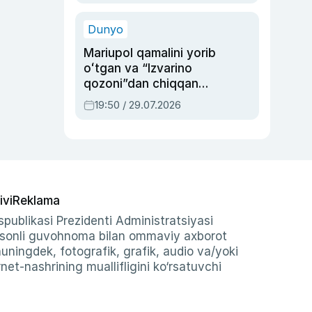
qolgan voqea
Dunyo
Mariupol qamalini yorib
oʻtgan va “Izvarino
qozoni”dan chiqqan
qahramon — Ukraina
19:50 / 29.07.2026
armiyasi bosh
qoʻmondoni Drapatiy
haqida
ivi
Reklama
publikasi Prezidenti Administratsiyasi
-sonli guvohnoma bilan ommaviy axborot
shuningdek, fotografik, grafik, audio va/yoki
et-nashrining muallifligini ko‘rsatuvchi