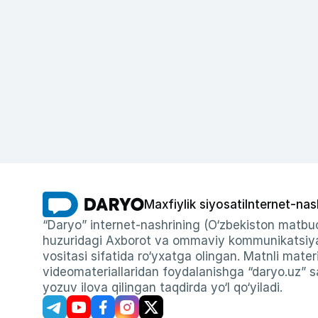
Maxfiylik siyosati
Internet-nas
“Daryo” internet-nashrining (O‘zbekiston matbuo
huzuridagi Axborot va ommaviy kommunikatsiyal
vositasi sifatida ro‘yxatga olingan. Matnli materi
videomateriallaridan foydalanishga “daryo.uz” sa
yozuv ilova qilingan taqdirda yo‘l qo‘yiladi.