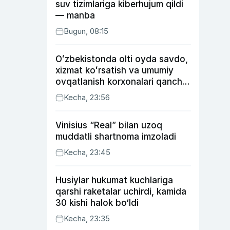
suv tizimlariga kiberhujum qildi
— manba
Bugun, 08:15
Oʻzbekistonda olti oyda savdo,
xizmat koʻrsatish va umumiy
ovqatlanish korxonalari qancha
soliq toʻlagani ochiqlandi
Kecha, 23:56
Vinisius “Real” bilan uzoq
muddatli shartnoma imzoladi
Kecha, 23:45
Husiylar hukumat kuchlariga
qarshi raketalar uchirdi, kamida
30 kishi halok bo‘ldi
Kecha, 23:35