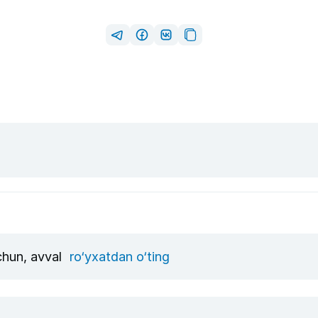
uchun, avval
ro‘yxatdan o‘ting