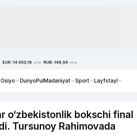
EUR :
RUB :
14 053,18
146,54
so'm
so'm
 Osiyo
Dunyo
Pul
Madaniyat
Sport
Layfstayl
 o‘zbekistonlik bokschi final
itdi. Tursunoy Rahimovada