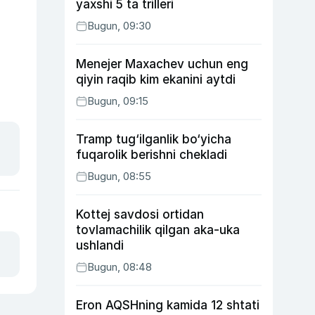
yaxshi 5 ta trilleri
Bugun, 09:30
Menejer Maxachev uchun eng
qiyin raqib kim ekanini aytdi
Bugun, 09:15
Tramp tug‘ilganlik bo‘yicha
fuqarolik berishni chekladi
Bugun, 08:55
Kottej savdosi ortidan
tovlamachilik qilgan aka-uka
ushlandi
Bugun, 08:48
Eron AQSHning kamida 12 shtati