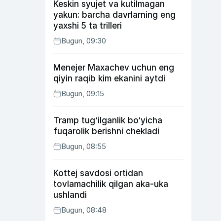
Keskin syujet va kutilmagan
yakun: barcha davrlarning eng
yaxshi 5 ta trilleri
Bugun, 09:30
Menejer Maxachev uchun eng
qiyin raqib kim ekanini aytdi
Bugun, 09:15
Tramp tug‘ilganlik bo‘yicha
fuqarolik berishni chekladi
Bugun, 08:55
Kottej savdosi ortidan
tovlamachilik qilgan aka-uka
ushlandi
Bugun, 08:48