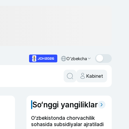
O‘zbekcha
Kabinet
So‘nggi yangiliklar
O‘zbekistonda chorvachilik
sohasida subsidiyalar ajratiladi