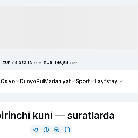
EUR :
RUB :
14 053,18
146,54
so'm
so'm
 Osiyo
Dunyo
Pul
Madaniyat
Sport
Layfstayl
irinchi kuni — suratlarda