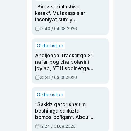
“Biroz sekinlashish
kerak”. Mutaxassislar
insoniyat sun’iy
intellektni boshqara
12:40 / 04.08.2026
olmay qolishidan xavotir
bildirdi
O‘zbekiston
Andijonda Tracker’ga 21
nafar bog‘cha bolasini
joylab, YTH sodir etgan
ayolga sud hukmi o‘qildi
23:41 / 03.08.2026
O‘zbekiston
“Sakkiz qator she’rim
boshimga sakkizta
bomba bo‘lgan”. Abdulla
Oripovni siyosiy
12:24 / 01.08.2026
ayblovlardan asrab