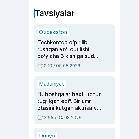
Tavsiyalar
O‘zbekiston
Toshkentda o‘pirilib
tushgan yo‘l qurilishi
bo‘yicha 6 kishiga sud
hukmi o‘qildi
10:10 / 05.08.2026
Madaniyat
“U boshqalar baxti uchun
tug‘ilgan edi”. Bir umr
otasini kutgan aktrisa va
dublyaj ustasi Rimma
13:55 / 04.08.2026
Ahmedovaning
sinovlarga to‘la hayoti
Dunyo