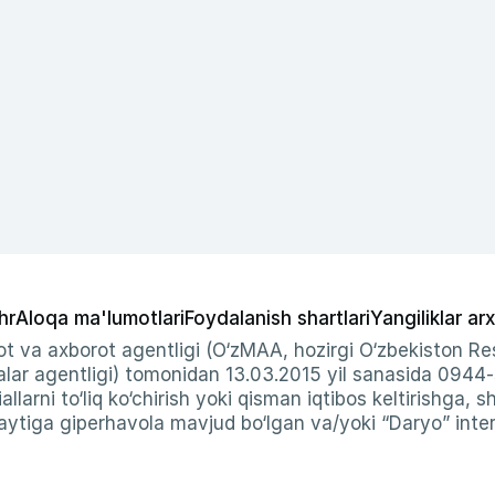
hr
Aloqa ma'lumotlari
Foydalanish shartlari
Yangiliklar arx
t va axborot agentligi (O‘zMAA, hozirgi O‘zbekiston Res
ar agentligi) tomonidan 13.03.2015 yil sanasida 0944
allarni to‘liq ko‘chirish yoki qisman iqtibos keltirishga, 
ytiga giperhavola mavjud bo‘lgan va/yoki “Daryo” intern