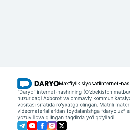
Maxfiylik siyosati
Internet-nas
“Daryo” internet-nashrining (O‘zbekiston matbuo
huzuridagi Axborot va ommaviy kommunikatsiyal
vositasi sifatida ro‘yxatga olingan. Matnli materi
videomateriallaridan foydalanishga “daryo.uz” sa
yozuv ilova qilingan taqdirda yo‘l qo‘yiladi.