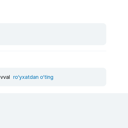
avval
ro‘yxatdan o‘ting