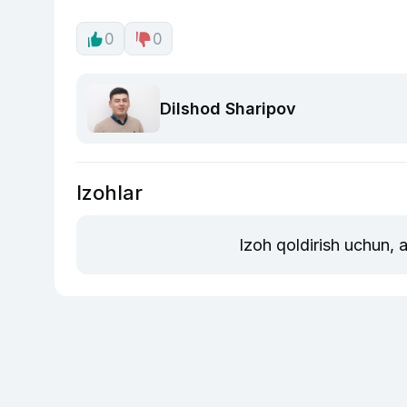
0
0
Dilshod Sharipov
Izohlar
Izoh qoldirish uchun, 