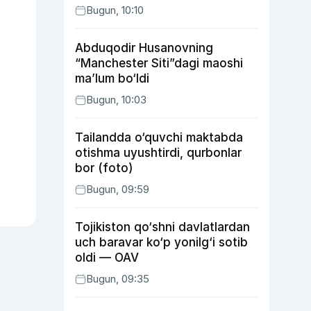
Bugun, 10:10
Abduqodir Husanovning
“Manchester Siti”dagi maoshi
ma’lum bo‘ldi
Bugun, 10:03
Tailandda o‘quvchi maktabda
otishma uyushtirdi, qurbonlar
bor (foto)
Bugun, 09:59
Tojikiston qo‘shni davlatlardan
uch baravar ko‘p yonilg‘i sotib
oldi — OAV
Bugun, 09:35