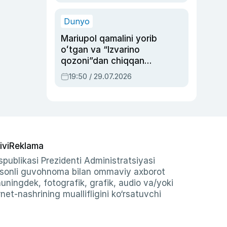
qolgan voqea
Dunyo
Mariupol qamalini yorib
oʻtgan va “Izvarino
qozoni”dan chiqqan
qahramon — Ukraina
19:50 / 29.07.2026
armiyasi bosh
qoʻmondoni Drapatiy
haqida
ivi
Reklama
publikasi Prezidenti Administratsiyasi
-sonli guvohnoma bilan ommaviy axborot
shuningdek, fotografik, grafik, audio va/yoki
et-nashrining muallifligini ko‘rsatuvchi