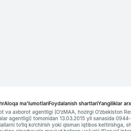
hr
Aloqa ma'lumotlari
Foydalanish shartlari
Yangiliklar arx
t va axborot agentligi (O‘zMAA, hozirgi O‘zbekiston Res
ar agentligi) tomonidan 13.03.2015 yil sanasida 0944
allarni to‘liq ko‘chirish yoki qisman iqtibos keltirishga, 