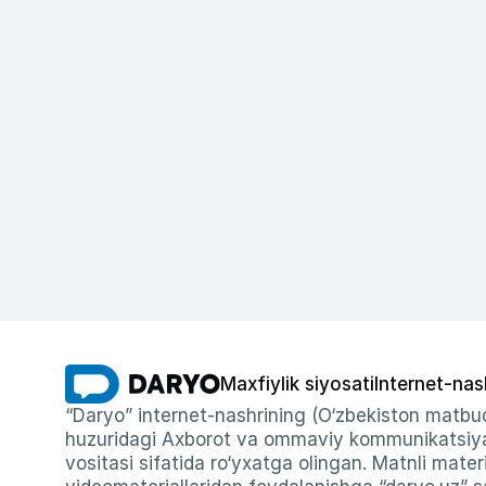
Maxfiylik siyosati
Internet-nas
“Daryo” internet-nashrining (O‘zbekiston matbuo
huzuridagi Axborot va ommaviy kommunikatsiyal
vositasi sifatida ro‘yxatga olingan. Matnli materi