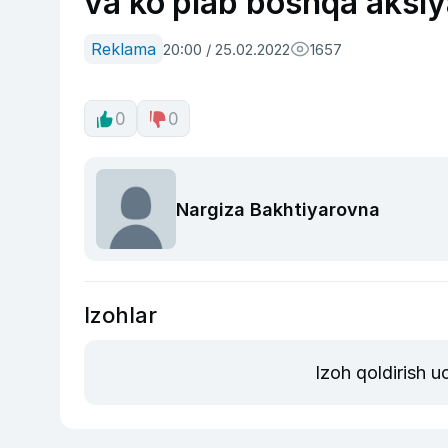
va ko‘plab boshqa aksiy
Reklama
20:00 / 25.02.2022
1657
0
0
Nargiza Bakhtiyarovna
Izohlar
Izoh qoldirish 