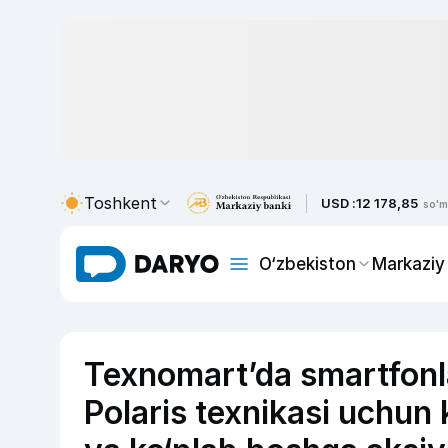
Toshkent
USD :
12 178,85
so'm
O‘zbekiston
Markaziy
Texnomart’da smartfonla
Polaris texnikasi uchun