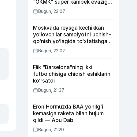
“OKMK” super kambek evaziga
“Bunyodkor”dan ustun keldi,
Bugun, 22:07
“Nasaf” durang qayd etdi
Moskvada reysga kechikkan
yo‘lovchilar samolyotni uchish-
qo‘nish yo‘lagida to‘xtatishga
urindi (video)
Bugun, 22:02
Flik “Barselona”ning ikki
futbolchisiga chiqish eshiklarini
ko‘rsatdi
Bugun, 21:37
Eron Hormuzda BAA yonilg‘i
kemasiga raketa bilan hujum
qildi — Abu Dabi
Bugun, 21:20