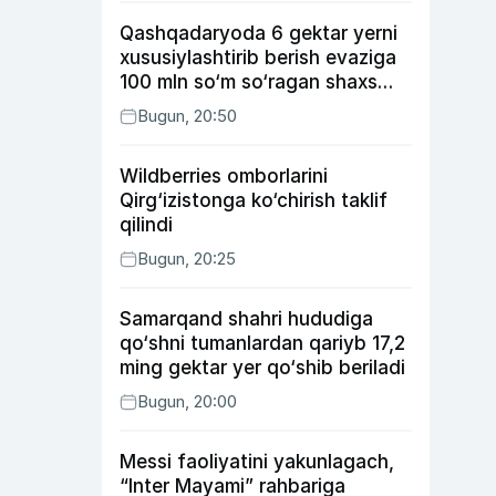
Qashqadaryoda 6 gektar yerni
xususiylashtirib berish evaziga
100 mln so‘m so‘ragan shaxs
ushlandi
Bugun, 20:50
Wildberries omborlarini
Qirg‘izistonga ko‘chirish taklif
qilindi
Bugun, 20:25
Samarqand shahri hududiga
qo‘shni tumanlardan qariyb 17,2
ming gektar yer qo‘shib beriladi
Bugun, 20:00
Messi faoliyatini yakunlagach,
“Inter Mayami” rahbariga