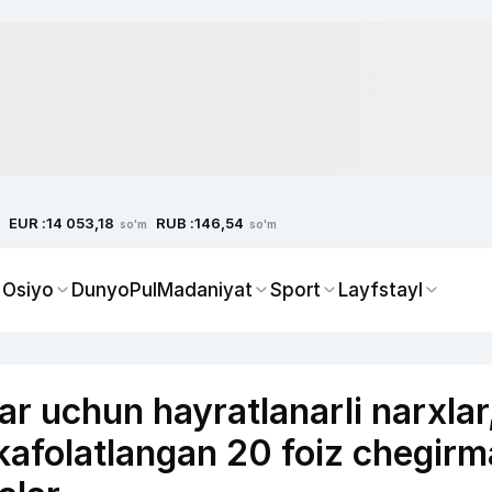
EUR :
RUB :
14 053,18
146,54
so'm
so'm
 Osiyo
Dunyo
Pul
Madaniyat
Sport
Layfstayl
r uchun hayratlanarli narxlar
 kafolatlangan 20 foiz chegirm