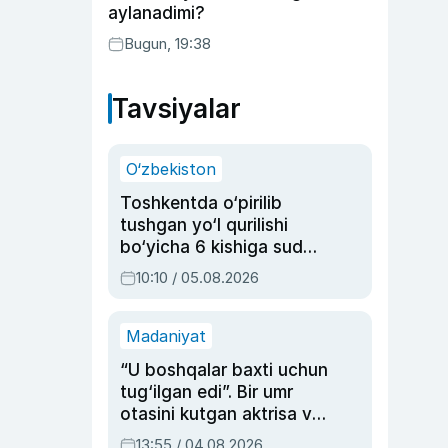
aylanadimi?
Bugun, 19:38
Tavsiyalar
O‘zbekiston
Toshkentda o‘pirilib
tushgan yo‘l qurilishi
bo‘yicha 6 kishiga sud
hukmi o‘qildi
10:10 / 05.08.2026
Madaniyat
“U boshqalar baxti uchun
tug‘ilgan edi”. Bir umr
otasini kutgan aktrisa va
dublyaj ustasi Rimma
13:55 / 04.08.2026