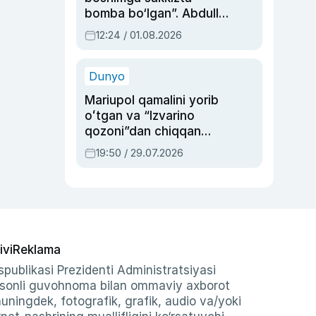
bomba bo‘lgan”. Abdulla
Oripovni siyosiy
12:24 / 01.08.2026
ayblovlardan asrab
qolgan voqea
Dunyo
Mariupol qamalini yorib
oʻtgan va “Izvarino
qozoni”dan chiqqan
qahramon — Ukraina
19:50 / 29.07.2026
armiyasi bosh
qoʻmondoni Drapatiy
haqida
ivi
Reklama
publikasi Prezidenti Administratsiyasi
-sonli guvohnoma bilan ommaviy axborot
shuningdek, fotografik, grafik, audio va/yoki