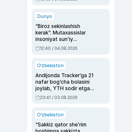
Ahmedovaning
sinovlarga to‘la hayoti
Dunyo
“Biroz sekinlashish
kerak”. Mutaxassislar
insoniyat sun’iy
intellektni boshqara
12:40 / 04.08.2026
olmay qolishidan xavotir
bildirdi
O‘zbekiston
Andijonda Tracker’ga 21
nafar bog‘cha bolasini
joylab, YTH sodir etgan
ayolga sud hukmi o‘qildi
23:41 / 03.08.2026
O‘zbekiston
“Sakkiz qator she’rim
boshimga sakkizta