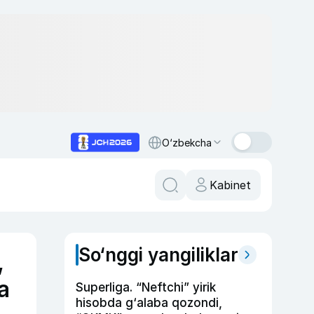
O‘zbekcha
Kabinet
So‘nggi yangiliklar
,
a
Superliga. “Neftchi” yirik
hisobda g‘alaba qozondi,