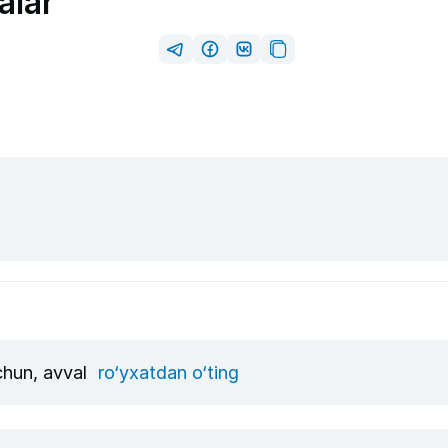
alar
uchun, avval
ro‘yxatdan o‘ting