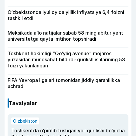
O‘zbekistonda iyul oyida yillik inflyatsiya 6,4 foizni
tashkil etdi
Meksikada a’lo natijalar sabab 58 ming abituriyent
universitetga qayta imtihon topshiradi
Toshkent hokimligi “Qo‘yliq avenue” mojarosi
yuzasidan munosabat bildirdi: qurilish ishlarining 53
foizi yakunlangan
FIFA Yevropa ligalari tomonidan jiddiy qarshilikka
uchradi
Tavsiyalar
O‘zbekiston
Toshkentda o‘pirilib tushgan yo‘l qurilishi bo‘yicha