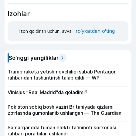
Izohlar
ro‘yxatdan o‘ting
Izoh qoldirish uchun, avval
So‘nggi yangiliklar
Tramp raketa yetishmovchiligi sabab Pentagon
rahbaridan tushuntirish talab qildi — WP
Vinisius “Real Madrid”da qoladimi?
Pokiston sobiq bosh vaziri Britaniyada qizlarni
zo‘rlashda gumonlanib ushlangan — The Guardian
Samarqandda tuman elektr ta’minoti korxonasi
rahbari pora bilan ushlandi