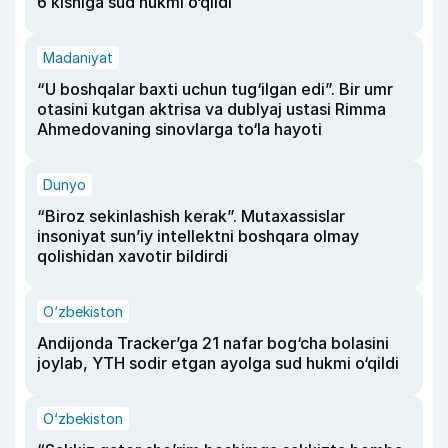
6 kishiga sud hukmi o‘qildi
Madaniyat
“U boshqalar baxti uchun tug‘ilgan edi”. Bir umr
otasini kutgan aktrisa va dublyaj ustasi Rimma
Ahmedovaning sinovlarga to‘la hayoti
Dunyo
“Biroz sekinlashish kerak”. Mutaxassislar
insoniyat sun’iy intellektni boshqara olmay
qolishidan xavotir bildirdi
O‘zbekiston
Andijonda Tracker’ga 21 nafar bog‘cha bolasini
joylab, YTH sodir etgan ayolga sud hukmi o‘qildi
O‘zbekiston