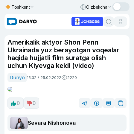
Toshkent
O‘zbekcha
Amerikalik aktyor Shon Penn
Ukrainada yuz berayotgan voqealar
haqida hujjatli film suratga olish
uchun Kiyevga keldi (video)
Dunyo
15:32 / 25.02.2022
2220
0
0
Sevara Nishonova