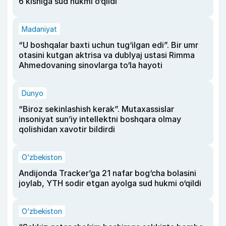
6 kishiga sud hukmi o‘qildi
Madaniyat
“U boshqalar baxti uchun tug‘ilgan edi”. Bir umr
otasini kutgan aktrisa va dublyaj ustasi Rimma
Ahmedovaning sinovlarga to‘la hayoti
Dunyo
“Biroz sekinlashish kerak”. Mutaxassislar
insoniyat sun’iy intellektni boshqara olmay
qolishidan xavotir bildirdi
O‘zbekiston
Andijonda Tracker’ga 21 nafar bog‘cha bolasini
joylab, YTH sodir etgan ayolga sud hukmi o‘qildi
O‘zbekiston