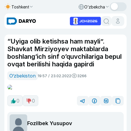
Toshkent
O‘zbekcha
“Uyiga olib ketishsa ham mayli”.
Shavkat Mirziyoyev maktablarda
boshlang‘ich sinf o‘quvchilariga bepul
ovqat berilishi haqida gapirdi
O‘zbekiston
19:57 / 23.02.2022
3266
0
0
Fozilbek Yusupov