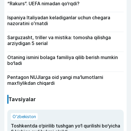
“Rakurs”. UEFA nimadan qo‘rqdi?
Ispaniya Italiyadan keladiganlar uchun chegara
nazoratini oʻrnatdi
Sarguzasht, triller va mistika: tomosha qilishga
arziydigan 5 serial
Otaning ismini bolaga familiya qilib berish mumkin
bo‘ladi
Pentagon NUJlarga oid yangi maʼlumotlarni
maxfiylikdan chiqardi
Tavsiyalar
O‘zbekiston
Toshkentda o‘pirilib tushgan yo‘l qurilishi bo‘yicha