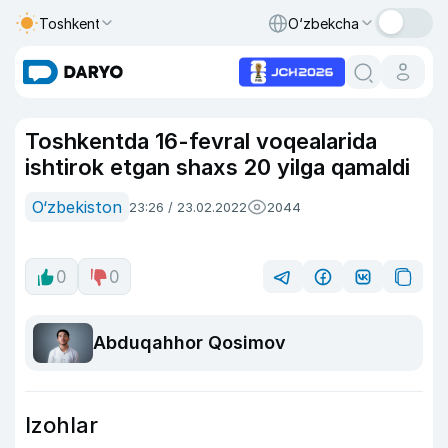
Toshkent
O‘zbekcha
Toshkentda 16-fevral voqealarida
ishtirok etgan shaxs 20 yilga qamaldi
O‘zbekiston
23:26 / 23.02.2022
2044
0
0
Abduqahhor Qosimov
Izohlar