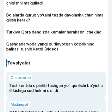
chiqishni ma’qulladi
Bolalarda quruq yo‘talni tezda davolash uchun nima
qilish kerak?
Turkiya Qora dengizda kemalar harakatini chekladi
Qashqadaryoda yangi qurilayotgan ko‘prikning
balkasi tushib ketdi (video)
Tavsiyalar
O‘zbekiston
Toshkentda o‘pirilib tushgan yo‘l qurilishi bo‘yicha
6 kishiga sud hukmi o‘qildi
Madaniyat