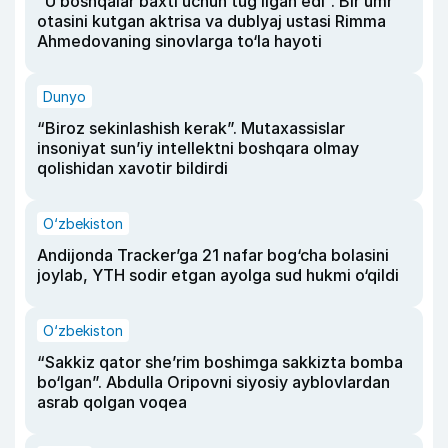
“U boshqalar baxti uchun tug‘ilgan edi”. Bir umr
otasini kutgan aktrisa va dublyaj ustasi Rimma
Ahmedovaning sinovlarga to‘la hayoti
Dunyo
“Biroz sekinlashish kerak”. Mutaxassislar
insoniyat sun’iy intellektni boshqara olmay
qolishidan xavotir bildirdi
O‘zbekiston
Andijonda Tracker’ga 21 nafar bog‘cha bolasini
joylab, YTH sodir etgan ayolga sud hukmi o‘qildi
O‘zbekiston
“Sakkiz qator she’rim boshimga sakkizta bomba
bo‘lgan”. Abdulla Oripovni siyosiy ayblovlardan
asrab qolgan voqea