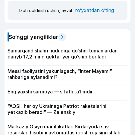
ro‘yxatdan o‘ting
Izoh qoldirish uchun, avval
So‘nggi yangiliklar
Samarqand shahri hududiga qo‘shni tumanlardan
qariyb 17,2 ming gektar yer qo‘shib beriladi
Messi faoliyatini yakunlagach, “Inter Mayami”
rahbariga aylanadimi?
Eng yaxshi sarmoya — sifatli ta’limdir
“AQSH har oy Ukrainaga Patriot raketalarini
yetkazib beradi” — Zelenskiy
Markaziy Osiyo mamlakatlari Sirdaryoda suv
resurslari hisobini avtomatlashtirish rejasini ishlab