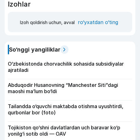
Izohlar
ro‘yxatdan o‘ting
Izoh qoldirish uchun, avval
So‘nggi yangiliklar
O‘zbekistonda chorvachilik sohasida subsidiyalar
ajratiladi
Abduqodir Husanovning “Manchester Siti”dagi
maoshi ma’lum bo‘ldi
Tailandda o‘quvchi maktabda otishma uyushtirdi,
qurbonlar bor (foto)
Tojikiston qo‘shni davlatlardan uch baravar ko‘p
yonilg‘i sotib oldi — OAV