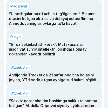
Madaniyat
“U boshqalar baxti uchun tug‘ilgan edi”. Bir umr
otasini kutgan aktrisa va dublyaj ustasi Rimma
Ahmedovaning sinovlarga to‘la hayoti
Dunyo
“Biroz sekinlashish kerak”. Mutaxassislar
insoniyat sun’iy intellektni boshqara olmay
qolishidan xavotir bildirdi
O‘zbekiston
Andijonda Tracker’ga 21 nafar bog‘cha bolasini
joylab, YTH sodir etgan ayolga sud hukmi o‘qildi
O‘zbekiston
“Sakkiz qator she’rim boshimga sakkizta bomba
bo‘lgan”. Abdulla Oripovni siyosiy ayblovlardan