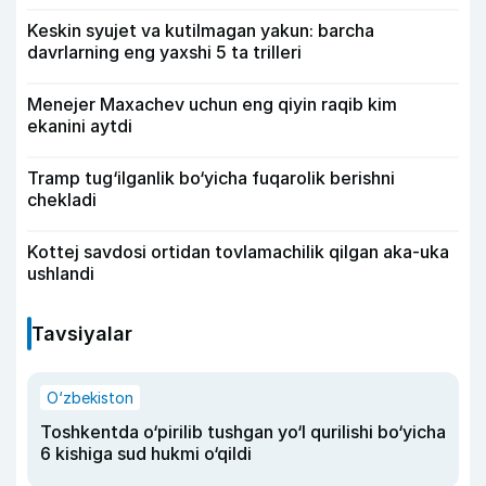
Keskin syujet va kutilmagan yakun: barcha
davrlarning eng yaxshi 5 ta trilleri
Menejer Maxachev uchun eng qiyin raqib kim
ekanini aytdi
Tramp tug‘ilganlik bo‘yicha fuqarolik berishni
chekladi
Kottej savdosi ortidan tovlamachilik qilgan aka-uka
ushlandi
Tavsiyalar
O‘zbekiston
Toshkentda o‘pirilib tushgan yo‘l qurilishi bo‘yicha
6 kishiga sud hukmi o‘qildi