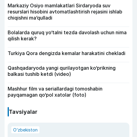
Markaziy Osiyo mamlakatlari Sirdaryoda suv
resurslari hisobini avtomatlashtirish rejasini ishlab
chiqishni ma’qulladi
Bolalarda quruq yo‘talni tezda davolash uchun nima
qilish kerak?
Turkiya Qora dengizda kemalar harakatini chekladi
Qashqadaryoda yangi qurilayotgan ko‘prikning
balkasi tushib ketdi (video)
Mashhur film va seriallardagi tomoshabin
payqamagan qo‘pol xatolar (foto)
Tavsiyalar
O‘zbekiston