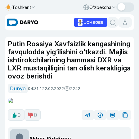
Toshkent
O‘zbekcha
Putin Rossiya Xavfsizlik kengashining
favqulodda yig‘ilishini o‘tkazdi. Majlis
ishtirokchilarining hammasi DXR va
LXR mustaqilligini tan olish kerakligiga
ovoz berishdi
Dunyo
04:31 / 22.02.2022
2242
0
0
Akbar Siddiqov