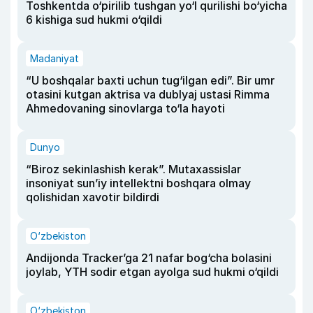
Toshkentda o‘pirilib tushgan yo‘l qurilishi bo‘yicha
6 kishiga sud hukmi o‘qildi
Madaniyat
“U boshqalar baxti uchun tug‘ilgan edi”. Bir umr
otasini kutgan aktrisa va dublyaj ustasi Rimma
Ahmedovaning sinovlarga to‘la hayoti
Dunyo
“Biroz sekinlashish kerak”. Mutaxassislar
insoniyat sun’iy intellektni boshqara olmay
qolishidan xavotir bildirdi
O‘zbekiston
Andijonda Tracker’ga 21 nafar bog‘cha bolasini
joylab, YTH sodir etgan ayolga sud hukmi o‘qildi
O‘zbekiston