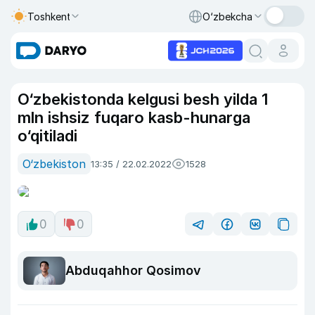
Toshkent
O‘zbekcha
O‘zbekistonda kelgusi besh yilda 1
mln ishsiz fuqaro kasb-hunarga
o‘qitiladi
O‘zbekiston
13:35 / 22.02.2022
1528
0
0
Abduqahhor Qosimov