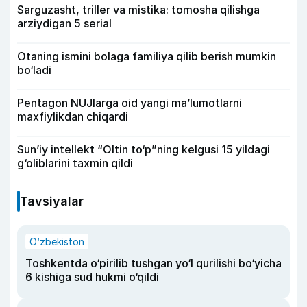
Sarguzasht, triller va mistika: tomosha qilishga
arziydigan 5 serial
Otaning ismini bolaga familiya qilib berish mumkin
bo‘ladi
Pentagon NUJlarga oid yangi maʼlumotlarni
maxfiylikdan chiqardi
Sun’iy intellekt “Oltin to‘p”ning kelgusi 15 yildagi
g‘oliblarini taxmin qildi
Tavsiyalar
O‘zbekiston
Toshkentda o‘pirilib tushgan yo‘l qurilishi bo‘yicha
6 kishiga sud hukmi o‘qildi