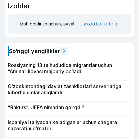
Izohlar
ro‘yxatdan o‘ting
Izoh qoldirish uchun, avval
So‘nggi yangiliklar
Rossiyaning 13 ta hududida migrantlar uchun
“Amina” ilovasi majburiy bo‘ladi
O‘zbekistondagi davlat tashkilotlari serverlariga
kiberhujumlar aniqlandi
“Rakurs”. UEFA nimadan qo‘rqdi?
Ispaniya Italiyadan keladiganlar uchun chegara
nazoratini oʻrnatdi