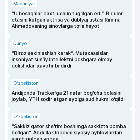
Madaniyat
“U boshqalar baxti uchun tug‘ilgan edi”. Bir umr
otasini kutgan aktrisa va dublyaj ustasi Rimma
Ahmedovaning sinovlarga to‘la hayoti
Dunyo
“Biroz sekinlashish kerak”. Mutaxassislar
insoniyat sun’iy intellektni boshqara olmay
qolishidan xavotir bildirdi
O‘zbekiston
Andijonda Tracker’ga 21 nafar bog‘cha bolasini
joylab, YTH sodir etgan ayolga sud hukmi o‘qildi
O‘zbekiston
“Sakkiz qator she’rim boshimga sakkizta bomba
bo‘lgan”. Abdulla Oripovni siyosiy ayblovlardan
asrab qolgan voqea