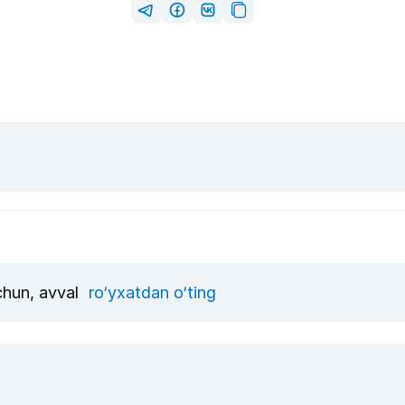
uchun, avval
ro‘yxatdan o‘ting