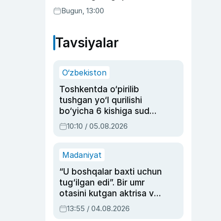
transferga aylandi
Bugun, 13:00
Tavsiyalar
O‘zbekiston
Toshkentda o‘pirilib
tushgan yo‘l qurilishi
bo‘yicha 6 kishiga sud
hukmi o‘qildi
10:10 / 05.08.2026
Madaniyat
“U boshqalar baxti uchun
tug‘ilgan edi”. Bir umr
otasini kutgan aktrisa va
dublyaj ustasi Rimma
13:55 / 04.08.2026
Ahmedovaning