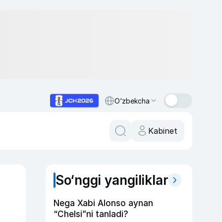
O‘zbekcha
Kabinet
So‘nggi yangiliklar
Nega Xabi Alonso aynan
“Chelsi”ni tanladi?