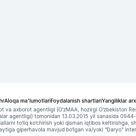
hr
Aloqa ma'lumotlari
Foydalanish shartlari
Yangiliklar arx
t va axborot agentligi (O‘zMAA, hozirgi O‘zbekiston Res
ar agentligi) tomonidan 13.03.2015 yil sanasida 0944
allarni to‘liq ko‘chirish yoki qisman iqtibos keltirishga, 
ytiga giperhavola mavjud bo‘lgan va/yoki “Daryo” intern