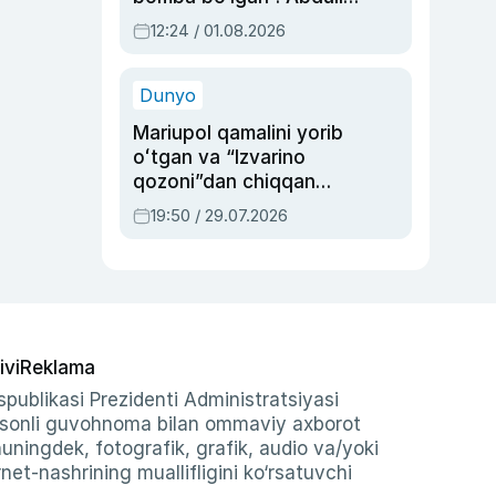
Oripovni siyosiy
12:24 / 01.08.2026
ayblovlardan asrab
qolgan voqea
Dunyo
Mariupol qamalini yorib
oʻtgan va “Izvarino
qozoni”dan chiqqan
qahramon — Ukraina
19:50 / 29.07.2026
armiyasi bosh
qoʻmondoni Drapatiy
haqida
ivi
Reklama
publikasi Prezidenti Administratsiyasi
-sonli guvohnoma bilan ommaviy axborot
shuningdek, fotografik, grafik, audio va/yoki
et-nashrining muallifligini ko‘rsatuvchi