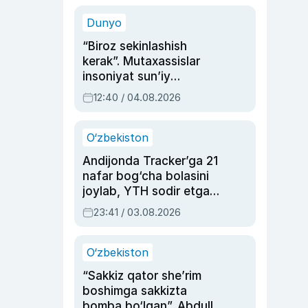
sinovlarga to‘la hayoti
Dunyo
“Biroz sekinlashish
kerak”. Mutaxassislar
insoniyat sun’iy
intellektni boshqara
12:40 / 04.08.2026
olmay qolishidan xavotir
bildirdi
O‘zbekiston
Andijonda Tracker’ga 21
nafar bog‘cha bolasini
joylab, YTH sodir etgan
ayolga sud hukmi o‘qildi
23:41 / 03.08.2026
O‘zbekiston
“Sakkiz qator she’rim
boshimga sakkizta
bomba bo‘lgan”. Abdulla