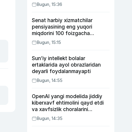
Bugun, 15:36
Senat harbiy xizmatchilar
pensiyasining eng yuqori
miqdorini 100 foizgacha
oshirishni nazarda tutuvchi
Bugun, 15:15
qonunni ma’qulladi
Sun’iy intellekt bolalar
ertaklarida ayol obrazlaridan
deyarli foydalanmayapti
Bugun, 14:55
OpenAI yangi modelida jiddiy
kiberxavf ehtimolini qayd etdi
va xavfsizlik choralarini
kuchaytirdi
Bugun, 14:35