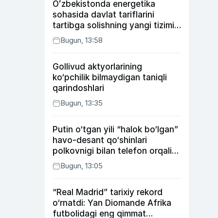
Oʻzbekistonda energetika
sohasida davlat tariflarini
tartibga solishning yangi tizimi
joriy etildi
Bugun, 13:58
Gollivud aktyorlarining
ko‘pchilik bilmaydigan taniqli
qarindoshlari
Bugun, 13:35
Putin o‘tgan yili “halok bo‘lgan”
havo-desant qo‘shinlari
polkovnigi bilan telefon orqali
suhbatlashdi
Bugun, 13:05
“Real Madrid” tarixiy rekord
o‘rnatdi: Yan Diomande Afrika
futbolidagi eng qimmat