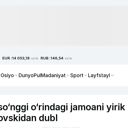
EUR :
RUB :
14 053,18
146,54
so'm
so'm
 Osiyo
Dunyo
Pul
Madaniyat
Sport
Layfstayl
o‘nggi o‘rindagi jamoani yirik
ovskidan dubl