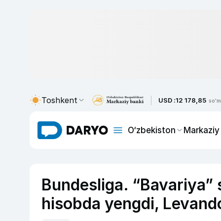
Toshkent
USD :
12 178,85
so'm
O‘zbekiston
Markaziy
Bundesliga. “Bavariya” s
hisobda yengdi, Levand