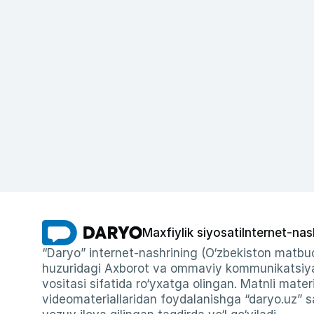
Maxfiylik siyosati
Internet-nas
“Daryo” internet-nashrining (O‘zbekiston matbuo
huzuridagi Axborot va ommaviy kommunikatsiyal
vositasi sifatida ro‘yxatga olingan. Matnli materi
videomateriallaridan foydalanishga “daryo.uz” sa