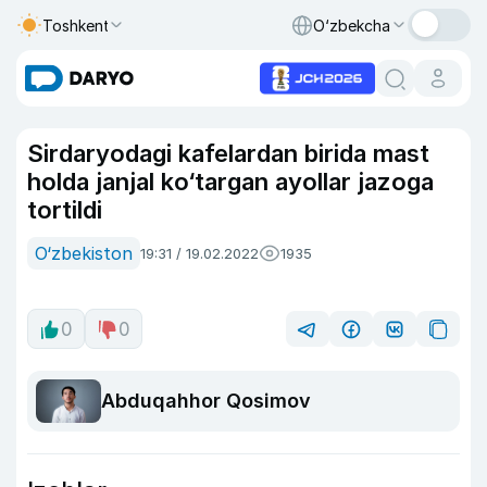
Toshkent
O‘zbekcha
Sirdaryodagi kafelardan birida mast
holda janjal ko‘targan ayollar jazoga
tortildi
O‘zbekiston
19:31 / 19.02.2022
1935
0
0
Abduqahhor Qosimov