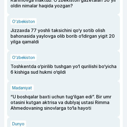
oldin nimalar haqida yozgan?
O‘zbekiston
Jizzaxda 77 yoshli taksichini qo‘y sotib olish
bahonasida yaylovga olib borib o‘ldirgan yigit 20
yilga qamaldi
O‘zbekiston
Toshkentda o‘pirilib tushgan yo‘l qurilishi bo‘yicha
6 kishiga sud hukmi o‘qildi
Madaniyat
“U boshqalar baxti uchun tug‘ilgan edi”. Bir umr
otasini kutgan aktrisa va dublyaj ustasi Rimma
Ahmedovaning sinovlarga to‘la hayoti
Dunyo