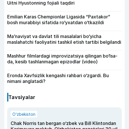
Uitni Hyustonning fojiali taqdiri
Emilian Karas Chempionlar Ligasida “Paxtakor”
bosh murabbiyi sifatida ro‘yxatdan o‘tkazildi
Ma’naviyat va davlat tili masalalari bo‘yicha
maslahatchi faoliyatini tashkil etish tartibi belgilandi
Mashhur filmlardagi improvizatsiya qilingan bo‘lsa-
da, kesib tashlanmagan epizodlar (video)
Eronda Xavfsizlik kengashi rahbari o‘zgardi. Bu
nimani anglatadi?
Tavsiyalar
O‘zbekiston
Chak Norris tan bergan o‘zbek va Bill Klintondan
Karimovga maktub. O‘zbekiston gazetalari 30 yil