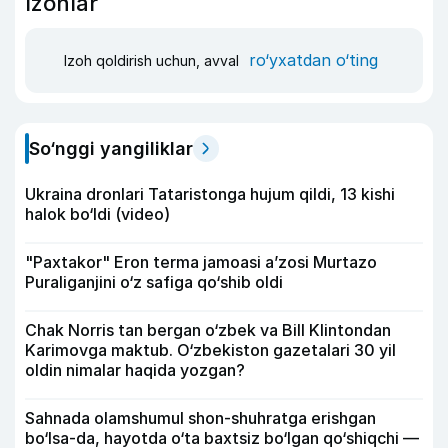
Izohlar
ro‘yxatdan o‘ting
Izoh qoldirish uchun, avval
So‘nggi yangiliklar
Ukraina dronlari Tataristonga hujum qildi, 13 kishi
halok bo‘ldi (video)
"Paxtakor" Eron terma jamoasi a’zosi Murtazo
Puraliganjini o‘z safiga qo‘shib oldi
Chak Norris tan bergan o‘zbek va Bill Klintondan
Karimovga maktub. O‘zbekiston gazetalari 30 yil
oldin nimalar haqida yozgan?
Sahnada olamshumul shon-shuhratga erishgan
bo‘lsa-da, hayotda o‘ta baxtsiz bo‘lgan qo‘shiqchi —