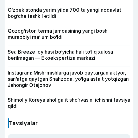
O‘zbekistonda yarim yilda 700 ta yangi nodavlat
bog‘cha tashkil etildi
Qozog‘iston terma jamoasining yangi bosh
murabbiyi ma’lum bo‘ldi
Sea Breeze loyihasi bo‘yicha hali to‘liq xulosa
berilmagan — Ekoekspertiza markazi
Instagram: Mish-mishlarga javob qaytargan aktyor,
san’atga qaytgan Shahzoda, yo‘lga asfalt yotqizgan
Jahongir Otajonov
Shimoliy Koreya aholiga it sho‘rvasini ichishni tavsiya
qildi
Tavsiyalar