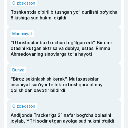
O‘zbekiston
Toshkentda o‘pirilib tushgan yo‘l qurilishi bo‘yicha
6 kishiga sud hukmi o‘qildi
Madaniyat
“U boshqalar baxti uchun tug‘ilgan edi”. Bir umr
otasini kutgan aktrisa va dublyaj ustasi Rimma
Ahmedovaning sinovlarga to‘la hayoti
Dunyo
“Biroz sekinlashish kerak”. Mutaxassislar
insoniyat sun’iy intellektni boshqara olmay
qolishidan xavotir bildirdi
O‘zbekiston
Andijonda Tracker’ga 21 nafar bog‘cha bolasini
joylab, YTH sodir etgan ayolga sud hukmi o‘qildi