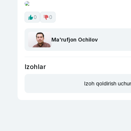
0
0
Ma'rufjon Ochilov
Izohlar
Izoh qoldirish uchu