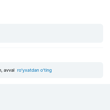
n, avval
ro‘yxatdan o‘ting