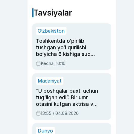
Tavsiyalar
O‘zbekiston
Toshkentda o‘pirilib
tushgan yo‘l qurilishi
bo‘yicha 6 kishiga sud
hukmi o‘qildi
Kecha, 10:10
Madaniyat
“U boshqalar baxti uchun
tug‘ilgan edi”. Bir umr
otasini kutgan aktrisa va
dublyaj ustasi Rimma
13:55 / 04.08.2026
Ahmedovaning
sinovlarga to‘la hayoti
Dunyo