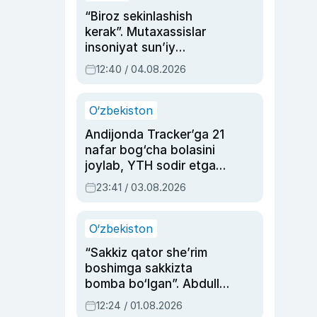
“Biroz sekinlashish
kerak”. Mutaxassislar
insoniyat sun’iy
intellektni boshqara
12:40 / 04.08.2026
olmay qolishidan xavotir
bildirdi
O‘zbekiston
Andijonda Tracker’ga 21
nafar bog‘cha bolasini
joylab, YTH sodir etgan
ayolga sud hukmi o‘qildi
23:41 / 03.08.2026
O‘zbekiston
“Sakkiz qator she’rim
boshimga sakkizta
bomba bo‘lgan”. Abdulla
Oripovni siyosiy
12:24 / 01.08.2026
ayblovlardan asrab