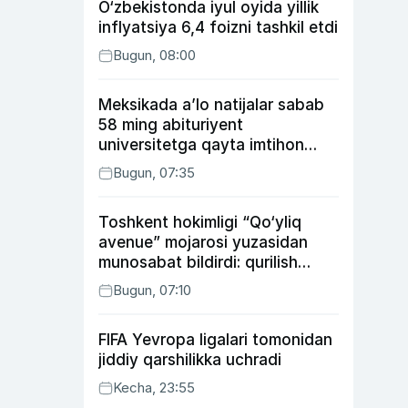
O‘zbekistonda iyul oyida yillik
inflyatsiya 6,4 foizni tashkil etdi
Bugun, 08:00
Meksikada a’lo natijalar sabab
58 ming abituriyent
universitetga qayta imtihon
topshiradi
Bugun, 07:35
Toshkent hokimligi “Qo‘yliq
avenue” mojarosi yuzasidan
munosabat bildirdi: qurilish
ishlarining 53 foizi yakunlangan
Bugun, 07:10
FIFA Yevropa ligalari tomonidan
jiddiy qarshilikka uchradi
Kecha, 23:55