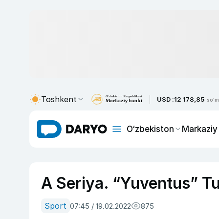
Toshkent
USD :
12 178,85
so'm
O‘zbekiston
Markaziy
A Seriya. “Yuventus” Tu
Sport
07:45 / 19.02.2022
875