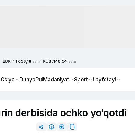
EUR :
RUB :
14 053,18
146,54
so'm
so'm
 Osiyo
Dunyo
Pul
Madaniyat
Sport
Layfstayl
rin derbisida ochko yo‘qotdi