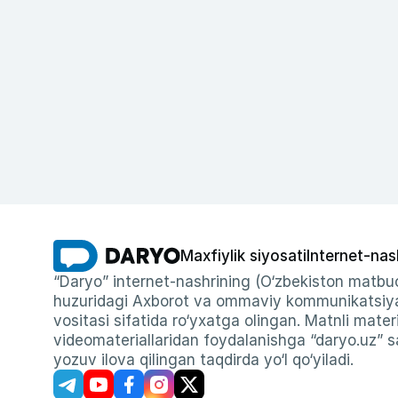
Maxfiylik siyosati
Internet-nas
“Daryo” internet-nashrining (O‘zbekiston matbuo
huzuridagi Axborot va ommaviy kommunikatsiyal
vositasi sifatida ro‘yxatga olingan. Matnli materi
videomateriallaridan foydalanishga “daryo.uz” sa
yozuv ilova qilingan taqdirda yo‘l qo‘yiladi.