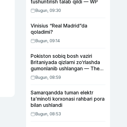
tushuntirish talab qildi — WP
Bugun, 09:30
Vinisius “Real Madrid”da
qoladimi?
Bugun, 09:14
Pokiston sobiq bosh vaziri
Britaniyada qizlarni zo‘rlashda
gumonlanib ushlangan — The
Guardian
Bugun, 08:59
Samarqandda tuman elektr
ta’minoti korxonasi rahbari pora
bilan ushlandi
Bugun, 08:53