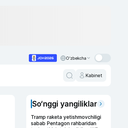
O‘zbekcha
Kabinet
So‘nggi yangiliklar
Tramp raketa yetishmovchiligi
sabab Pentagon rahbaridan