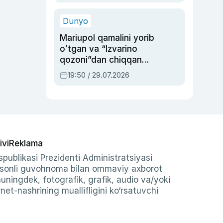
qolgan voqea
Dunyo
Mariupol qamalini yorib
oʻtgan va “Izvarino
qozoni”dan chiqqan
qahramon — Ukraina
19:50 / 29.07.2026
armiyasi bosh
qoʻmondoni Drapatiy
haqida
ivi
Reklama
publikasi Prezidenti Administratsiyasi
-sonli guvohnoma bilan ommaviy axborot
shuningdek, fotografik, grafik, audio va/yoki
et-nashrining muallifligini ko‘rsatuvchi