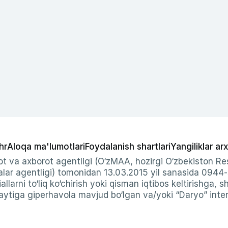
hr
Aloqa ma'lumotlari
Foydalanish shartlari
Yangiliklar arx
t va axborot agentligi (O‘zMAA, hozirgi O‘zbekiston Res
ar agentligi) tomonidan 13.03.2015 yil sanasida 0944
allarni to‘liq ko‘chirish yoki qisman iqtibos keltirishga, 
ytiga giperhavola mavjud bo‘lgan va/yoki “Daryo” intern