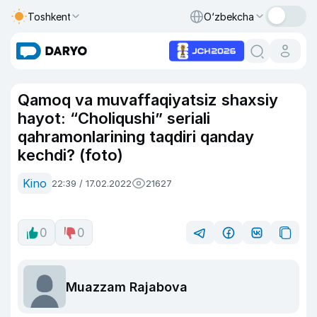
Toshkent
O‘zbekcha
Qamoq va muvaffaqiyatsiz shaxsiy
hayot: “Choliqushi” seriali
qahramonlarining taqdiri qanday
kechdi? (foto)
Kino
22:39 / 17.02.2022
21627
0
0
Muazzam Rajabova