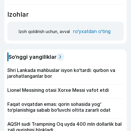
Izohlar
ro‘yxatdan o‘ting
Izoh qoldirish uchun, avval
So‘nggi yangiliklar
Shri Lankada mahbuslar isyon ko‘tardi: qurbon va
jarohatlanganlar bor
Lionel Messining otasi Xorxe Messi vafot etdi
Faqat ovqatdan emas: qorin sohasida yog‘
to‘planishiga sabab bo‘luvchi oltita zararli odat
AQSH sudi Trampning Oq uyda 400 mln dollarlik bal
zali qurishini blokladi