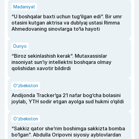
Madaniyat
“U boshqalar baxti uchun tug‘ilgan edi”. Bir umr
otasini kutgan aktrisa va dublyaj ustasi Rimma
Ahmedovaning sinovlarga to‘la hayoti
Dunyo
“Biroz sekinlashish kerak”. Mutaxassislar
insoniyat sun’iy intellektni boshqara olmay
qolishidan xavotir bildirdi
O‘zbekiston
Andijonda Tracker’ga 21 nafar bog‘cha bolasini
joylab, YTH sodir etgan ayolga sud hukmi o‘qildi
O‘zbekiston
“Sakkiz qator she’rim boshimga sakkizta bomba
bo‘lgan”. Abdulla Oripovni siyosiy ayblovlardan