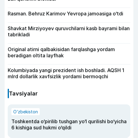
Rasman. Behruz Karimov Yevropa jamoasiga o‘tdi
Shavkat Mirziyoyev quruvchilarni kasb bayrami bilan
tabrikladi
Original atirni qalbakisidan farqlashga yordam
beradigan oltita layfhak
Kolumbiyada yangi prezident ish boshladi. AQSH 1
mlrd dollarlik xavfsizlik yordami bermoqchi
Tavsiyalar
O‘zbekiston
Toshkentda o‘pirilib tushgan yo‘l qurilishi bo‘yicha
6 kishiga sud hukmi o‘qildi