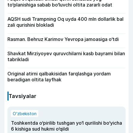
to‘planishiga sabab bo‘luvchi oltita zararli odat
AQSH sudi Trampning Oq uyda 400 mln dollarlik bal
zali qurishini blokladi
Rasman. Behruz Karimov Yevropa jamoasiga o‘tdi
Shavkat Mirziyoyev quruvchilarni kasb bayrami bilan
tabrikladi
Original atirni qalbakisidan farqlashga yordam
beradigan oltita layfhak
Tavsiyalar
O‘zbekiston
Toshkentda o‘pirilib tushgan yo‘l qurilishi bo‘yicha
6 kishiga sud hukmi o‘qildi