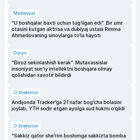
Madaniyat
“U boshqalar baxti uchun tug‘ilgan edi”. Bir umr
otasini kutgan aktrisa va dublyaj ustasi Rimma
Ahmedovaning sinovlarga to‘la hayoti
Dunyo
“Biroz sekinlashish kerak”. Mutaxassislar
insoniyat sun’iy intellektni boshqara olmay
qolishidan xavotir bildirdi
O‘zbekiston
Andijonda Tracker’ga 21 nafar bog‘cha bolasini
joylab, YTH sodir etgan ayolga sud hukmi o‘qildi
O‘zbekiston
“Sakkiz qator she’rim boshimga sakkizta bomba