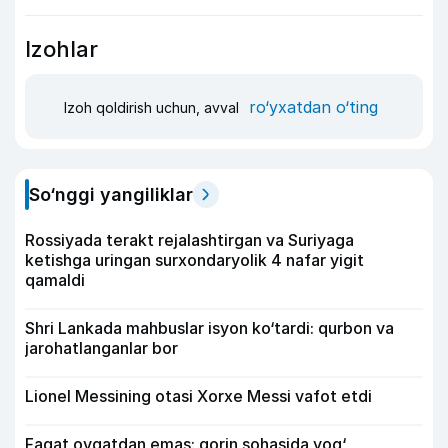
Izohlar
ro‘yxatdan o‘ting
Izoh qoldirish uchun, avval
So‘nggi yangiliklar
Rossiyada terakt rejalashtirgan va Suriyaga
ketishga uringan surxondaryolik 4 nafar yigit
qamaldi
Shri Lankada mahbuslar isyon ko‘tardi: qurbon va
jarohatlanganlar bor
Lionel Messining otasi Xorxe Messi vafot etdi
Faqat ovqatdan emas: qorin sohasida yog‘