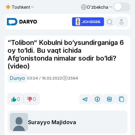
Toshkent
O‘zbekcha
“Tolibon” Kobulni bo‘ysundirganiga 6
oy to‘ldi. Bu vaqt ichida
Afg‘onistonda nimalar sodir bo‘ldi?
(video)
Dunyo
03:24 / 16.02.2022
2584
0
0
Surayyo Majidova