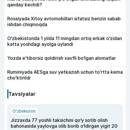
qanday kechdi?
Rossiyada Xitoy avtomobillari sifatsiz benzin sabab
ishdan chiqmoqda
O‘zbekistonda 1 yilda 11 mingdan ortiq erkak o‘zidan
katta yoshdagi ayolga uylandi
Yozda e’tiborsiz qoldirish xavfli bo‘lgan alomatlar
Ruminiyada AESga suv yetkazish uchun toʻrtta kema
choʻktirildi
Tavsiyalar
O‘zbekiston
Jizzaxda 77 yoshli taksichini qo‘y sotib olish
bahonasida yaylovga olib borib o‘ldirgan yigit 20