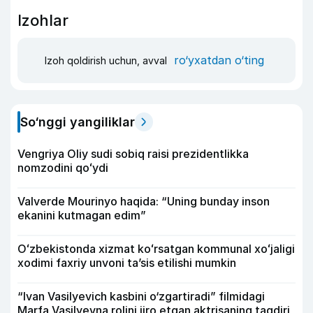
Izohlar
ro‘yxatdan o‘ting
Izoh qoldirish uchun, avval
So‘nggi yangiliklar
Vengriya Oliy sudi sobiq raisi prezidentlikka
nomzodini qoʻydi
Valverde Mourinyo haqida: “Uning bunday inson
ekanini kutmagan edim”
Oʻzbekistonda xizmat koʻrsatgan kommunal xoʻjaligi
xodimi faxriy unvoni taʼsis etilishi mumkin
“Ivan Vasilyevich kasbini o‘zgartiradi” filmidagi
Marfa Vasilyevna rolini ijro etgan aktrisaning taqdiri