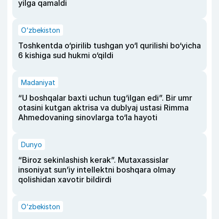
yilga qamaldi
O‘zbekiston
Toshkentda o‘pirilib tushgan yo‘l qurilishi bo‘yicha
6 kishiga sud hukmi o‘qildi
Madaniyat
“U boshqalar baxti uchun tug‘ilgan edi”. Bir umr
otasini kutgan aktrisa va dublyaj ustasi Rimma
Ahmedovaning sinovlarga to‘la hayoti
Dunyo
“Biroz sekinlashish kerak”. Mutaxassislar
insoniyat sun’iy intellektni boshqara olmay
qolishidan xavotir bildirdi
O‘zbekiston