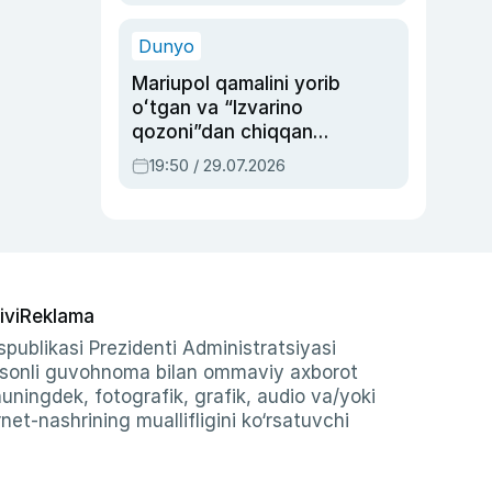
qolgan voqea
Dunyo
Mariupol qamalini yorib
oʻtgan va “Izvarino
qozoni”dan chiqqan
qahramon — Ukraina
19:50 / 29.07.2026
armiyasi bosh
qoʻmondoni Drapatiy
haqida
ivi
Reklama
publikasi Prezidenti Administratsiyasi
-sonli guvohnoma bilan ommaviy axborot
shuningdek, fotografik, grafik, audio va/yoki
et-nashrining muallifligini ko‘rsatuvchi