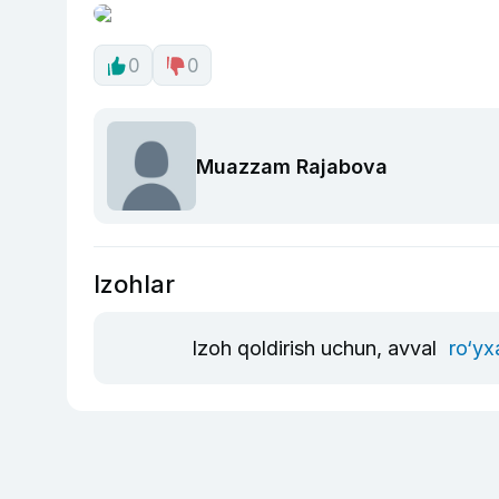
0
0
Muazzam Rajabova
Izohlar
Izoh qoldirish uchun, avval
ro‘yx