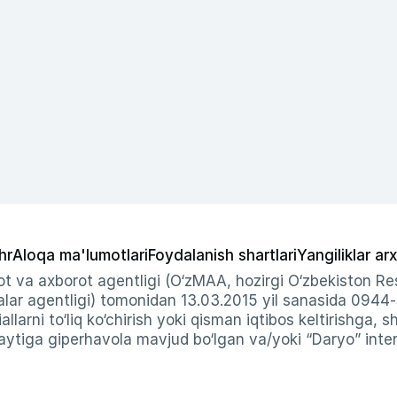
hr
Aloqa ma'lumotlari
Foydalanish shartlari
Yangiliklar arx
t va axborot agentligi (O‘zMAA, hozirgi O‘zbekiston Res
ar agentligi) tomonidan 13.03.2015 yil sanasida 0944
allarni to‘liq ko‘chirish yoki qisman iqtibos keltirishga, 
ytiga giperhavola mavjud bo‘lgan va/yoki “Daryo” intern