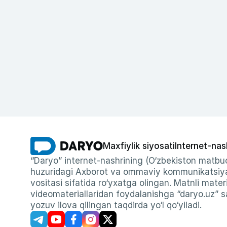
Maxfiylik siyosati
Internet-nas
“Daryo” internet-nashrining (O‘zbekiston matbuo
huzuridagi Axborot va ommaviy kommunikatsiyal
vositasi sifatida ro‘yxatga olingan. Matnli materi
videomateriallaridan foydalanishga “daryo.uz” sa
yozuv ilova qilingan taqdirda yo‘l qo‘yiladi.