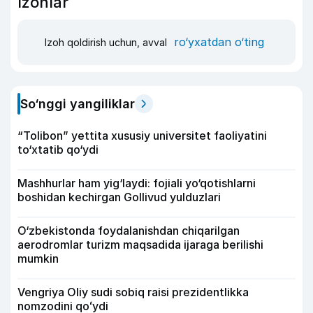
Izohlar
ro‘yxatdan o‘ting
Izoh qoldirish uchun, avval
So‘nggi yangiliklar
“Tolibon” yettita xususiy universitet faoliyatini
to‘xtatib qo‘ydi
Mashhurlar ham yig‘laydi: fojiali yo‘qotishlarni
boshidan kechirgan Gollivud yulduzlari
O‘zbekistonda foydalanishdan chiqarilgan
aerodromlar turizm maqsadida ijaraga berilishi
mumkin
Vengriya Oliy sudi sobiq raisi prezidentlikka
nomzodini qoʻydi