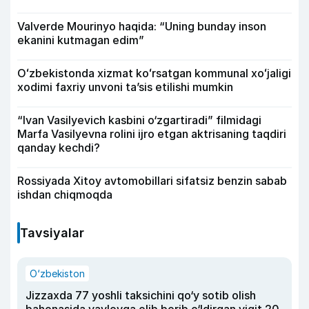
Valverde Mourinyo haqida: “Uning bunday inson
ekanini kutmagan edim”
Oʻzbekistonda xizmat koʻrsatgan kommunal xoʻjaligi
xodimi faxriy unvoni taʼsis etilishi mumkin
“Ivan Vasilyevich kasbini o‘zgartiradi” filmidagi
Marfa Vasilyevna rolini ijro etgan aktrisaning taqdiri
qanday kechdi?
Rossiyada Xitoy avtomobillari sifatsiz benzin sabab
ishdan chiqmoqda
Tavsiyalar
O‘zbekiston
Jizzaxda 77 yoshli taksichini qo‘y sotib olish
bahonasida yaylovga olib borib o‘ldirgan yigit 20