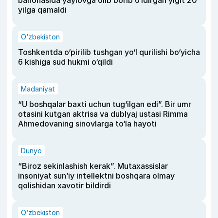
yilga qamaldi
O‘zbekiston
Toshkentda o‘pirilib tushgan yo‘l qurilishi bo‘yicha
6 kishiga sud hukmi o‘qildi
Madaniyat
“U boshqalar baxti uchun tug‘ilgan edi”. Bir umr
otasini kutgan aktrisa va dublyaj ustasi Rimma
Ahmedovaning sinovlarga to‘la hayoti
Dunyo
“Biroz sekinlashish kerak”. Mutaxassislar
insoniyat sun’iy intellektni boshqara olmay
qolishidan xavotir bildirdi
O‘zbekiston