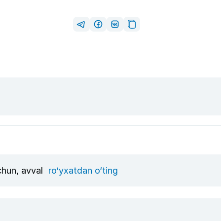
uchun, avval
ro‘yxatdan o‘ting