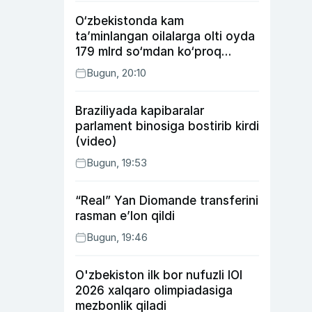
O‘zbekistonda kam
ta’minlangan oilalarga olti oyda
179 mlrd so‘mdan ko‘proq
ijtimoiy keshbek to‘lab berildi
Bugun, 20:10
Braziliyada kapibaralar
parlament binosiga bostirib kirdi
(video)
Bugun, 19:53
“Real” Yan Diomande transferini
rasman e’lon qildi
Bugun, 19:46
O'zbekiston ilk bor nufuzli IOI
2026 xalqaro olimpiadasiga
mezbonlik qiladi