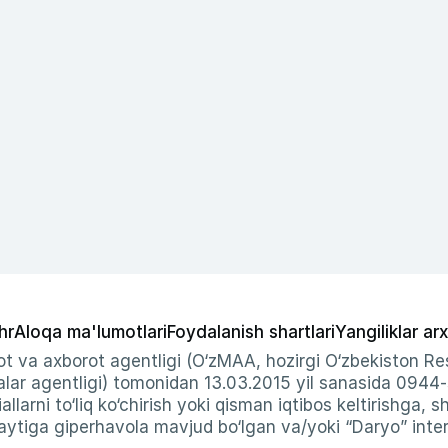
hr
Aloqa ma'lumotlari
Foydalanish shartlari
Yangiliklar arx
t va axborot agentligi (O‘zMAA, hozirgi O‘zbekiston Res
ar agentligi) tomonidan 13.03.2015 yil sanasida 0944
allarni to‘liq ko‘chirish yoki qisman iqtibos keltirishga, 
ytiga giperhavola mavjud bo‘lgan va/yoki “Daryo” intern