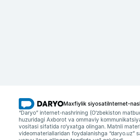
Maxfiylik siyosati
Internet-nas
“Daryo” internet-nashrining (O‘zbekiston matbuo
huzuridagi Axborot va ommaviy kommunikatsiyal
vositasi sifatida ro‘yxatga olingan. Matnli materi
videomateriallaridan foydalanishga “daryo.uz” sa