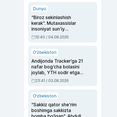
sinovlarga to‘la hayoti
Dunyo
“Biroz sekinlashish
kerak”. Mutaxassislar
insoniyat sun’iy
intellektni boshqara
12:40 / 04.08.2026
olmay qolishidan xavotir
bildirdi
O‘zbekiston
Andijonda Tracker’ga 21
nafar bog‘cha bolasini
joylab, YTH sodir etgan
ayolga sud hukmi o‘qildi
23:41 / 03.08.2026
O‘zbekiston
“Sakkiz qator she’rim
boshimga sakkizta
bomba bo‘lgan”. Abdulla