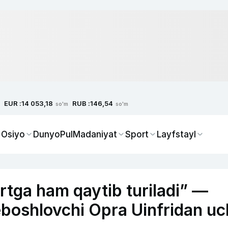
EUR :
RUB :
14 053,18
146,54
so'm
so'm
 Osiyo
Dunyo
Pul
Madaniyat
Sport
Layfstayl
rtga ham qaytib turiladi” —
eboshlovchi Opra Uinfridan uc