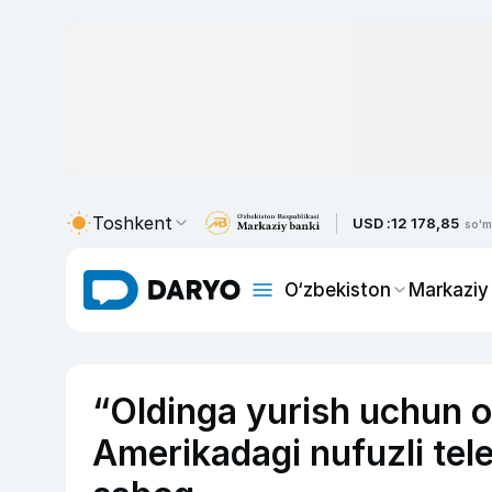
Toshkent
USD :
12 178,85
so'm
O‘zbekiston
Markaziy
“Oldinga yurish uchun o
Amerikadagi nufuzli tel