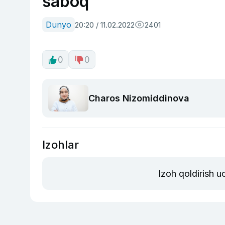
saboq
Dunyo
20:20 / 11.02.2022
2401
0
0
Charos Nizomiddinova
Izohlar
Izoh qoldirish 