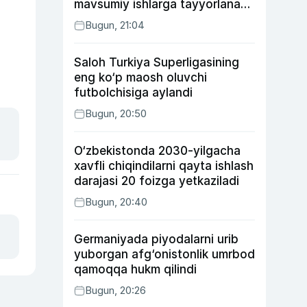
mavsumiy ishlarga tayyorlanadi
va joylashtiriladi
Bugun, 21:04
Saloh Turkiya Superligasining
eng ko‘p maosh oluvchi
futbolchisiga aylandi
Bugun, 20:50
O‘zbekistonda 2030-yilgacha
xavfli chiqindilarni qayta ishlash
darajasi 20 foizga yetkaziladi
Bugun, 20:40
Germaniyada piyodalarni urib
yuborgan afg‘onistonlik umrbod
qamoqqa hukm qilindi
Bugun, 20:26