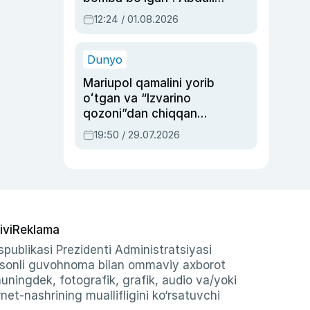
Oripovni siyosiy
12:24 / 01.08.2026
ayblovlardan asrab
qolgan voqea
Dunyo
Mariupol qamalini yorib
oʻtgan va “Izvarino
qozoni”dan chiqqan
qahramon — Ukraina
19:50 / 29.07.2026
armiyasi bosh
qoʻmondoni Drapatiy
haqida
ivi
Reklama
publikasi Prezidenti Administratsiyasi
-sonli guvohnoma bilan ommaviy axborot
shuningdek, fotografik, grafik, audio va/yoki
et-nashrining muallifligini ko‘rsatuvchi