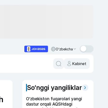
O‘zbekcha
Kabinet
So‘nggi yangiliklar
h
O‘zbekiston fuqarolari yangi
dastur orqali AQSHdagi