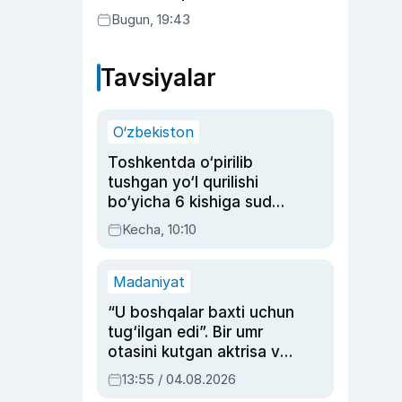
Bugun, 19:43
Tavsiyalar
O‘zbekiston
Toshkentda o‘pirilib
tushgan yo‘l qurilishi
bo‘yicha 6 kishiga sud
hukmi o‘qildi
Kecha, 10:10
Madaniyat
“U boshqalar baxti uchun
tug‘ilgan edi”. Bir umr
otasini kutgan aktrisa va
dublyaj ustasi Rimma
13:55 / 04.08.2026
Ahmedovaning