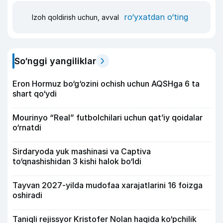
ro‘yxatdan o‘ting
Izoh qoldirish uchun, avval
So‘nggi yangiliklar
Eron Hormuz bo‘g‘ozini ochish uchun AQSHga 6 ta
shart qo‘ydi
Mourinyo “Real” futbolchilari uchun qat’iy qoidalar
o‘rnatdi
Sirdaryoda yuk mashinasi va Captiva
to‘qnashishidan 3 kishi halok bo‘ldi
Tayvan 2027-yilda mudofaa xarajatlarini 16 foizga
oshiradi
Taniqli rejissyor Kristofer Nolan haqida ko‘pchilik