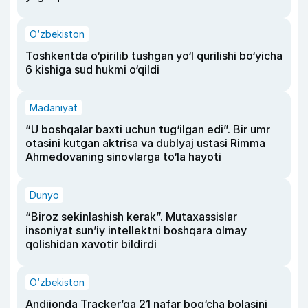
O‘zbekiston
Toshkentda o‘pirilib tushgan yo‘l qurilishi bo‘yicha
6 kishiga sud hukmi o‘qildi
Madaniyat
“U boshqalar baxti uchun tug‘ilgan edi”. Bir umr
otasini kutgan aktrisa va dublyaj ustasi Rimma
Ahmedovaning sinovlarga to‘la hayoti
Dunyo
“Biroz sekinlashish kerak”. Mutaxassislar
insoniyat sun’iy intellektni boshqara olmay
qolishidan xavotir bildirdi
O‘zbekiston
Andijonda Tracker’ga 21 nafar bog‘cha bolasini