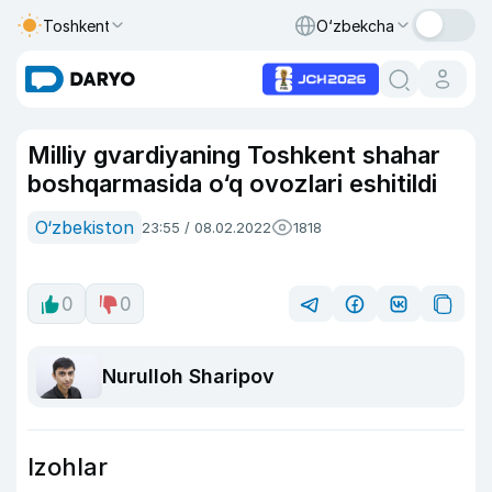
Toshkent
O‘zbekcha
Milliy gvardiyaning Toshkent shahar
boshqarmasida o‘q ovozlari eshitildi
O‘zbekiston
23:55 / 08.02.2022
1818
0
0
Nurulloh Sharipov
Izohlar