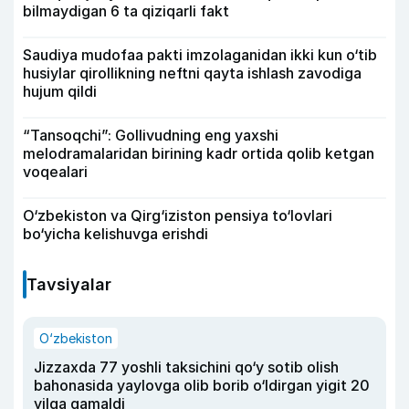
bilmaydigan 6 ta qiziqarli fakt
Saudiya mudofaa pakti imzolaganidan ikki kun o‘tib
husiylar qirollikning neftni qayta ishlash zavodiga
hujum qildi
“Tansoqchi”: Gollivudning eng yaxshi
melodramalaridan birining kadr ortida qolib ketgan
voqealari
O‘zbekiston va Qirg‘iziston pensiya to‘lovlari
bo‘yicha kelishuvga erishdi
Tavsiyalar
O‘zbekiston
Jizzaxda 77 yoshli taksichini qo‘y sotib olish
bahonasida yaylovga olib borib o‘ldirgan yigit 20
yilga qamaldi