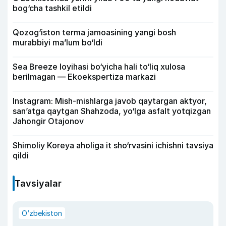
bog‘cha tashkil etildi
Qozog‘iston terma jamoasining yangi bosh
murabbiyi ma’lum bo‘ldi
Sea Breeze loyihasi bo‘yicha hali to‘liq xulosa
berilmagan — Ekoekspertiza markazi
Instagram: Mish-mishlarga javob qaytargan aktyor,
san’atga qaytgan Shahzoda, yo‘lga asfalt yotqizgan
Jahongir Otajonov
Shimoliy Koreya aholiga it sho‘rvasini ichishni tavsiya
qildi
Tavsiyalar
O‘zbekiston