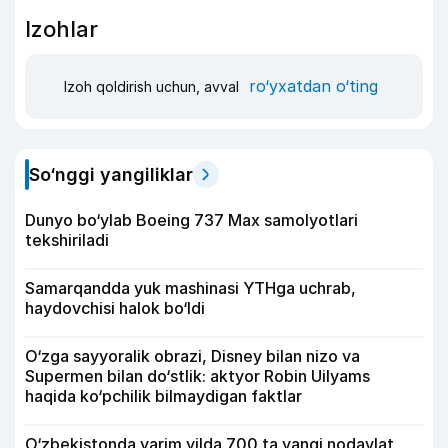
Izohlar
ro‘yxatdan o‘ting
Izoh qoldirish uchun, avval
So‘nggi yangiliklar
Dunyo bo‘ylab Boeing 737 Max samolyotlari
tekshiriladi
Samarqandda yuk mashinasi YTHga uchrab,
haydovchisi halok bo‘ldi
O‘zga sayyoralik obrazi, Disney bilan nizo va
Supermen bilan do‘stlik: aktyor Robin Uilyams
haqida ko‘pchilik bilmaydigan faktlar
O‘zbekistonda yarim yilda 700 ta yangi nodavlat