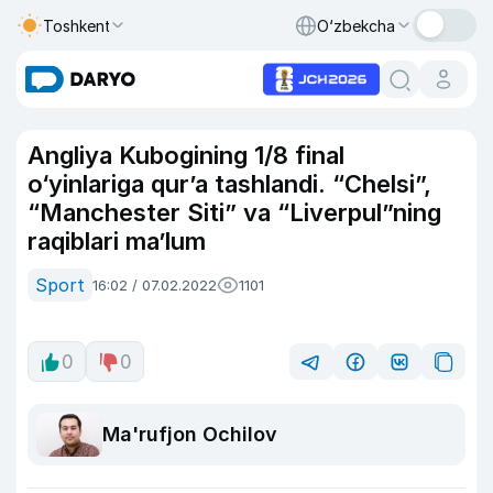
Toshkent
O‘zbekcha
Angliya Kubogining 1/8 final
o‘yinlariga qur’a tashlandi. “Chelsi”,
“Manchester Siti” va “Liverpul”ning
raqiblari ma’lum
Sport
16:02 / 07.02.2022
1101
0
0
Ma'rufjon Ochilov