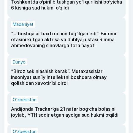
Toshkentda o‘pirilib tushgan yo‘l qurilishi bo‘yicha
6 kishiga sud hukmi o‘qildi
Madaniyat
“U boshqalar baxti uchun tug‘ilgan edi”. Bir umr
otasini kutgan aktrisa va dublyaj ustasi Rimma
Ahmedovaning sinovlarga to‘la hayoti
Dunyo
“Biroz sekinlashish kerak”. Mutaxassislar
insoniyat sun’iy intellektni boshqara olmay
qolishidan xavotir bildirdi
O‘zbekiston
Andijonda Tracker’ga 21 nafar bog‘cha bolasini
joylab, YTH sodir etgan ayolga sud hukmi o‘qildi
O‘zbekiston