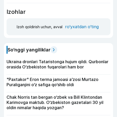
Izohlar
ro‘yxatdan o‘ting
Izoh qoldirish uchun, avval
So‘nggi yangiliklar
Ukraina dronlari Tataristonga hujum qildi. Qurbonlar
orasida O‘zbekiston fuqarolari ham bor
"Paxtakor" Eron terma jamoasi a’zosi Murtazo
Puraliganjini o‘z safiga qo‘shib oldi
Chak Norris tan bergan o‘zbek va Bill Klintondan
Karimovga maktub. O‘zbekiston gazetalari 30 yil
oldin nimalar haqida yozgan?