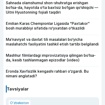
Sahnada olamshumul shon-shuhratga erishgan
bo‘lsa-da, hayotda o‘ta baxtsiz bo‘lgan qo‘shiqchi —
Uitni Hyustonning fojiali taqdiri
Emilian Karas Chempionlar Ligasida “Paxtakor”
bosh murabbiyi sifatida ro‘yxatdan o‘tkazildi
Ma’naviyat va davlat tili masalalari bo‘yicha
maslahatchi faoliyatini tashkil etish tartibi belgilandi
Mashhur filmlardagi improvizatsiya qilingan bo‘lsa-
da, kesib tashlanmagan epizodlar (video)
Eronda Xavfsizlik kengashi rahbari o‘zgardi. Bu
nimani anglatadi?
Tavsiyalar
O‘zbekiston