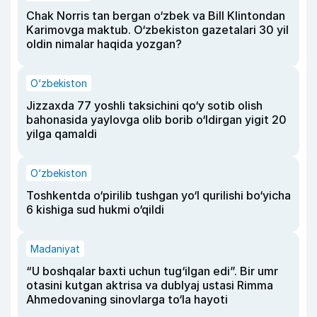
Chak Norris tan bergan o‘zbek va Bill Klintondan
Karimovga maktub. O‘zbekiston gazetalari 30 yil
oldin nimalar haqida yozgan?
O‘zbekiston
Jizzaxda 77 yoshli taksichini qo‘y sotib olish
bahonasida yaylovga olib borib o‘ldirgan yigit 20
yilga qamaldi
O‘zbekiston
Toshkentda o‘pirilib tushgan yo‘l qurilishi bo‘yicha
6 kishiga sud hukmi o‘qildi
Madaniyat
“U boshqalar baxti uchun tug‘ilgan edi”. Bir umr
otasini kutgan aktrisa va dublyaj ustasi Rimma
Ahmedovaning sinovlarga to‘la hayoti