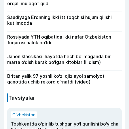
orqali muloqot qildi
Saudiyaga Eronning ikki ittifoqchisi hujum qilishi
kutilmoqda
Rossiyada YTH oqibatida ikki nafar O‘zbekiston
fuqarosi halok bo‘ldi
Jahon klassikasi: hayotda hech bo‘lmaganda bir
marta o‘qish kerak bo‘lgan kitoblar (II qism)
Britaniyalik 97 yoshli ko‘zi ojiz ayol samolyot
qanotida uchib rekord o‘rnatdi (video)
Tavsiyalar
O‘zbekiston
Toshkentda o‘pirilib tushgan yo‘l qurilishi bo‘yicha