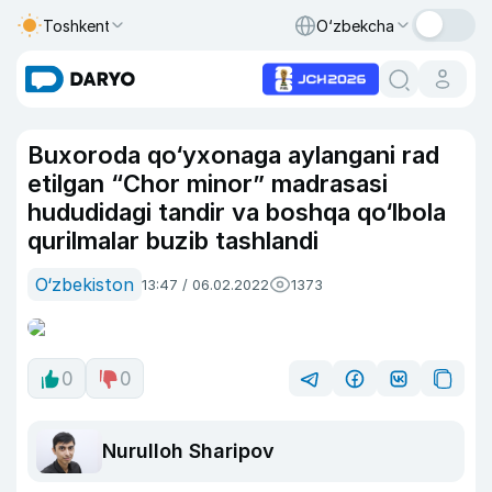
Toshkent
O‘zbekcha
Buxoroda qo‘yxonaga aylangani rad
etilgan “Chor minor” madrasasi
hududidagi tandir va boshqa qo‘lbola
qurilmalar buzib tashlandi
O‘zbekiston
13:47 / 06.02.2022
1373
0
0
Nurulloh Sharipov