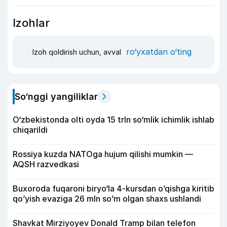
Izohlar
ro‘yxatdan o‘ting
Izoh qoldirish uchun, avval
So‘nggi yangiliklar
O‘zbekistonda olti oyda 15 trln so‘mlik ichimlik ishlab
chiqarildi
Rossiya kuzda NATOga hujum qilishi mumkin —
AQSH razvedkasi
Buxoroda fuqaroni biryo‘la 4-kursdan o’qishga kiritib
qo’yish evaziga 26 mln so’m olgan shaxs ushlandi
Shavkat Mirziyoyev Donald Tramp bilan telefon