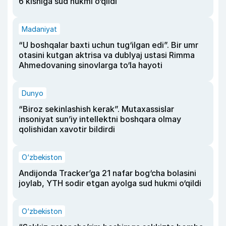
6 kishiga sud hukmi o‘qildi
Madaniyat
“U boshqalar baxti uchun tug‘ilgan edi”. Bir umr
otasini kutgan aktrisa va dublyaj ustasi Rimma
Ahmedovaning sinovlarga to‘la hayoti
Dunyo
“Biroz sekinlashish kerak”. Mutaxassislar
insoniyat sun’iy intellektni boshqara olmay
qolishidan xavotir bildirdi
O‘zbekiston
Andijonda Tracker’ga 21 nafar bog‘cha bolasini
joylab, YTH sodir etgan ayolga sud hukmi o‘qildi
O‘zbekiston