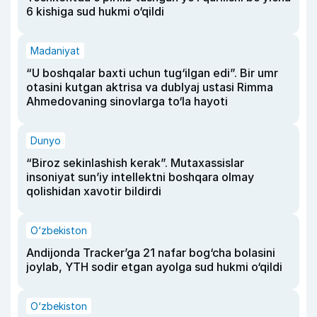
6 kishiga sud hukmi o‘qildi
Madaniyat
“U boshqalar baxti uchun tug‘ilgan edi”. Bir umr
otasini kutgan aktrisa va dublyaj ustasi Rimma
Ahmedovaning sinovlarga to‘la hayoti
Dunyo
“Biroz sekinlashish kerak”. Mutaxassislar
insoniyat sun’iy intellektni boshqara olmay
qolishidan xavotir bildirdi
O‘zbekiston
Andijonda Tracker’ga 21 nafar bog‘cha bolasini
joylab, YTH sodir etgan ayolga sud hukmi o‘qildi
O‘zbekiston