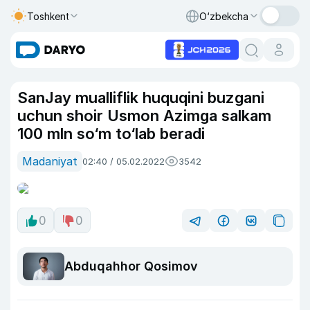
Toshkent
O‘zbekcha
SanJay mualliflik huquqini buzgani
uchun shoir Usmon Azimga salkam
100 mln so‘m to‘lab beradi
Madaniyat
02:40 / 05.02.2022
3542
0
0
Abduqahhor Qosimov