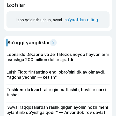
Izohlar
ro‘yxatdan o‘ting
Izoh qoldirish uchun, avval
So‘nggi yangiliklar
Leonardo DiKaprio va Jeff Bezos noyob hayvonlarni
asrashga 200 million dollar ajratdi
Luish Figo: “Infantino endi obroʻsini tiklay olmaydi.
Yagona yechim — ketish”
Toshkentda kvartiralar qimmatlashib, hovlilar narxi
tushdi
“Avval raqqosalardan rashk qilgan ayolim hozir meni
uylantirib qo‘yishga qodir” — Anvar Sobirov davlat