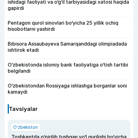
ishidagi faoliyati va o‘g‘il tarbiyasidagi xatosi haqida
gapirdi
Pentagon qurol sinovlari bo‘yicha 25 yillik ochiq
hisobotlarni yashirdi
Bibisora Assaubayeva Samarqanddagi olimpiadada
ishtirok etadi
O‘zbekistonda islomiy bank faoliyatiga o‘tish tartibi
belgilandi
O‘zbekistondan Rossiyaga ishlashga borganlar soni
kamaydi
Tavsiyalar
O‘zbekiston
Toshkentda o‘pirilib tushgan yo‘l qurilishi bo‘yicha