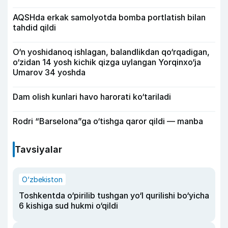
AQSHda erkak samolyotda bomba portlatish bilan
tahdid qildi
O‘n yoshidanoq ishlagan, balandlikdan qo‘rqadigan,
o‘zidan 14 yosh kichik qizga uylangan Yorqinxo‘ja
Umarov 34 yoshda
Dam olish kunlari havo harorati ko‘tariladi
Rodri “Barselona”ga o‘tishga qaror qildi — manba
Tavsiyalar
O‘zbekiston
Toshkentda o‘pirilib tushgan yo‘l qurilishi bo‘yicha
6 kishiga sud hukmi o‘qildi