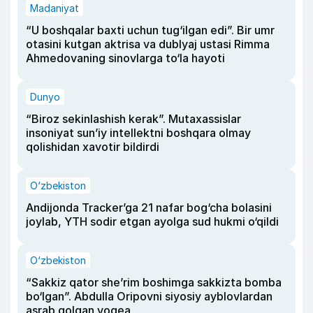
Madaniyat
“U boshqalar baxti uchun tug‘ilgan edi”. Bir umr
otasini kutgan aktrisa va dublyaj ustasi Rimma
Ahmedovaning sinovlarga to‘la hayoti
Dunyo
“Biroz sekinlashish kerak”. Mutaxassislar
insoniyat sun’iy intellektni boshqara olmay
qolishidan xavotir bildirdi
O‘zbekiston
Andijonda Tracker’ga 21 nafar bog‘cha bolasini
joylab, YTH sodir etgan ayolga sud hukmi o‘qildi
O‘zbekiston
“Sakkiz qator she’rim boshimga sakkizta bomba
bo‘lgan”. Abdulla Oripovni siyosiy ayblovlardan
asrab qolgan voqea