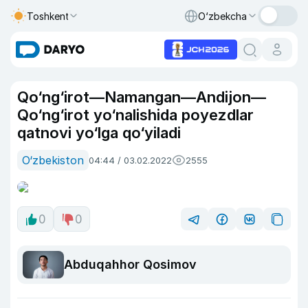
Toshkent
O‘zbekcha
Qo‘ng‘irot—Namangan—Andijon—
Qo‘ng‘irot yo‘nalishida poyezdlar
qatnovi yo‘lga qo‘yiladi
O‘zbekiston
04:44 / 03.02.2022
2555
0
0
Abduqahhor Qosimov