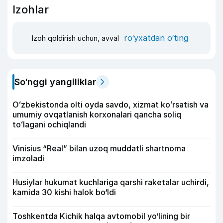
Izohlar
ro‘yxatdan o‘ting
Izoh qoldirish uchun, avval
So‘nggi yangiliklar
Oʻzbekistonda olti oyda savdo, xizmat koʻrsatish va
umumiy ovqatlanish korxonalari qancha soliq
toʻlagani ochiqlandi
Vinisius “Real” bilan uzoq muddatli shartnoma
imzoladi
Husiylar hukumat kuchlariga qarshi raketalar uchirdi,
kamida 30 kishi halok bo‘ldi
Toshkentda Kichik halqa avtomobil yo‘lining bir