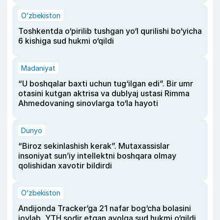
O‘zbekiston
Toshkentda o‘pirilib tushgan yo‘l qurilishi bo‘yicha
6 kishiga sud hukmi o‘qildi
Madaniyat
“U boshqalar baxti uchun tug‘ilgan edi”. Bir umr
otasini kutgan aktrisa va dublyaj ustasi Rimma
Ahmedovaning sinovlarga to‘la hayoti
Dunyo
“Biroz sekinlashish kerak”. Mutaxassislar
insoniyat sun’iy intellektni boshqara olmay
qolishidan xavotir bildirdi
O‘zbekiston
Andijonda Tracker’ga 21 nafar bog‘cha bolasini
joylab, YTH sodir etgan ayolga sud hukmi o‘qildi