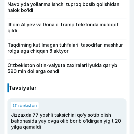
Navoiyda yollanma ishchi tuproq bosib qolishidan
halok bo‘ldi
Ilhom Aliyev va Donald Tramp telefonda muloqot
qildi
Taqdirning kutilmagan tuhfalari: tasodifan mashhur
rolga ega chiqqan 8 aktyor
O‘zbekiston oltin-valyuta zaxiralari iyulda qariyb
590 mln dollarga oshdi
Tavsiyalar
O‘zbekiston
Jizzaxda 77 yoshli taksichini qo‘y sotib olish
bahonasida yaylovga olib borib o‘ldirgan yigit 20
yilga qamaldi