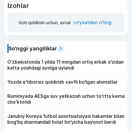
Izohlar
ro‘yxatdan o‘ting
Izoh qoldirish uchun, avval
So‘nggi yangiliklar
O‘zbekistonda 1 yilda 11 mingdan ortiq erkak o‘zidan
katta yoshdagi ayolga uylandi
Yozda e’tiborsiz qoldirish xavfli bo‘lgan alomatlar
Ruminiyada AESga suv yetkazish uchun toʻrtta kema
choʻktirildi
Janubiy Koreya futbol assotsiatsiyasi hakamlar bilan
bog‘liq sharmandali holat bo‘yicha bayonot berdi