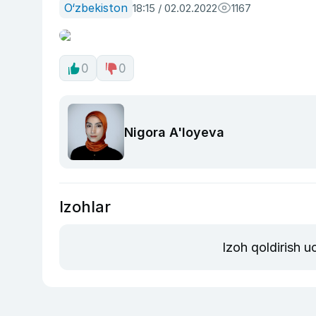
O‘zbekiston
18:15 / 02.02.2022
1167
0
0
Nigora A'loyeva
Izohlar
Izoh qoldirish 