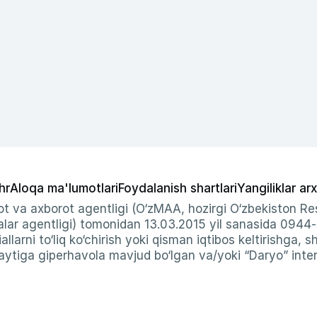
hr
Aloqa ma'lumotlari
Foydalanish shartlari
Yangiliklar arx
t va axborot agentligi (O‘zMAA, hozirgi O‘zbekiston Res
ar agentligi) tomonidan 13.03.2015 yil sanasida 0944
allarni to‘liq ko‘chirish yoki qisman iqtibos keltirishga, 
ytiga giperhavola mavjud bo‘lgan va/yoki “Daryo” intern