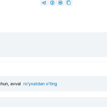
uchun, avval
ro‘yxatdan o‘ting