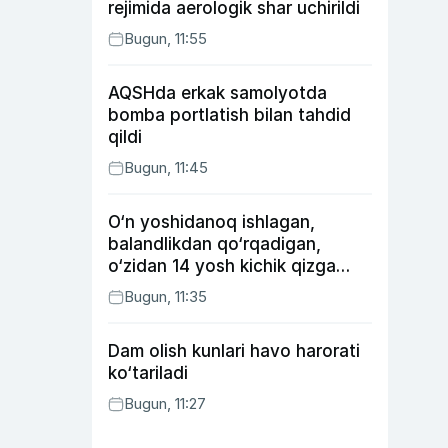
rejimida aerologik shar uchirildi
Bugun, 11:55
AQSHda erkak samolyotda
bomba portlatish bilan tahdid
qildi
Bugun, 11:45
O‘n yoshidanoq ishlagan,
balandlikdan qo‘rqadigan,
o‘zidan 14 yosh kichik qizga
uylangan Yorqinxo‘ja Umarov
Bugun, 11:35
34 yoshda
Dam olish kunlari havo harorati
ko‘tariladi
Bugun, 11:27