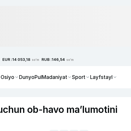
EUR :
RUB :
14 053,18
146,54
so'm
so'm
 Osiyo
Dunyo
Pul
Madaniyat
Sport
Layfstayl
 uchun ob-havo ma’lumotini