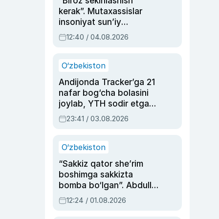
“Biroz sekinlashish
kerak”. Mutaxassislar
insoniyat sun’iy
intellektni boshqara
12:40 / 04.08.2026
olmay qolishidan xavotir
bildirdi
O‘zbekiston
Andijonda Tracker’ga 21
nafar bog‘cha bolasini
joylab, YTH sodir etgan
ayolga sud hukmi o‘qildi
23:41 / 03.08.2026
O‘zbekiston
“Sakkiz qator she’rim
boshimga sakkizta
bomba bo‘lgan”. Abdulla
Oripovni siyosiy
12:24 / 01.08.2026
ayblovlardan asrab
qolgan voqea