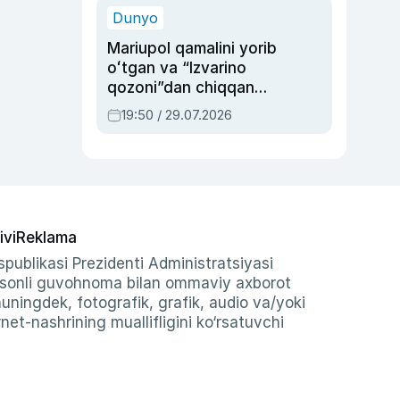
Dunyo
Mariupol qamalini yorib
oʻtgan va “Izvarino
qozoni”dan chiqqan
qahramon — Ukraina
19:50 / 29.07.2026
armiyasi bosh
qoʻmondoni Drapatiy
haqida
ivi
Reklama
publikasi Prezidenti Administratsiyasi
-sonli guvohnoma bilan ommaviy axborot
shuningdek, fotografik, grafik, audio va/yoki
et-nashrining muallifligini ko‘rsatuvchi