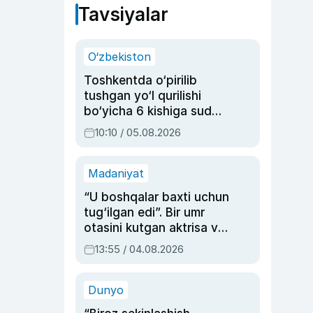
Tavsiyalar
O‘zbekiston
Toshkentda o‘pirilib
tushgan yo‘l qurilishi
bo‘yicha 6 kishiga sud
hukmi o‘qildi
10:10 / 05.08.2026
Madaniyat
“U boshqalar baxti uchun
tug‘ilgan edi”. Bir umr
otasini kutgan aktrisa va
dublyaj ustasi Rimma
13:55 / 04.08.2026
Ahmedovaning
sinovlarga to‘la hayoti
Dunyo