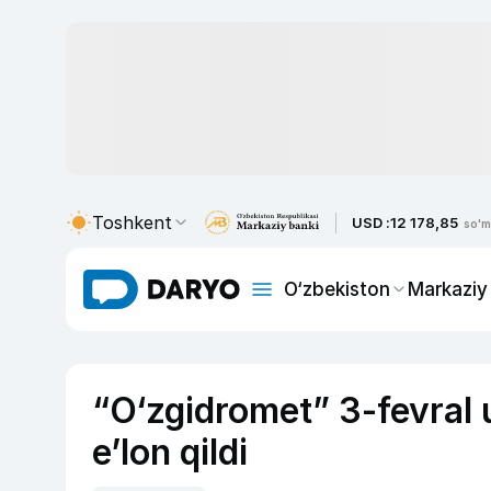
Toshkent
USD :
12 178,85
so'm
O‘zbekiston
Markaziy
“O‘zgidromet” 3-fevral
e’lon qildi