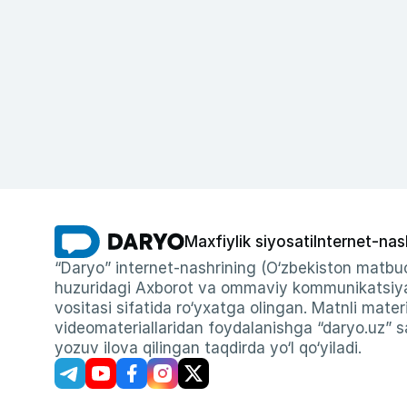
Maxfiylik siyosati
Internet-nas
“Daryo” internet-nashrining (O‘zbekiston matbuo
huzuridagi Axborot va ommaviy kommunikatsiyal
vositasi sifatida ro‘yxatga olingan. Matnli materi
videomateriallaridan foydalanishga “daryo.uz” sa
yozuv ilova qilingan taqdirda yo‘l qo‘yiladi.