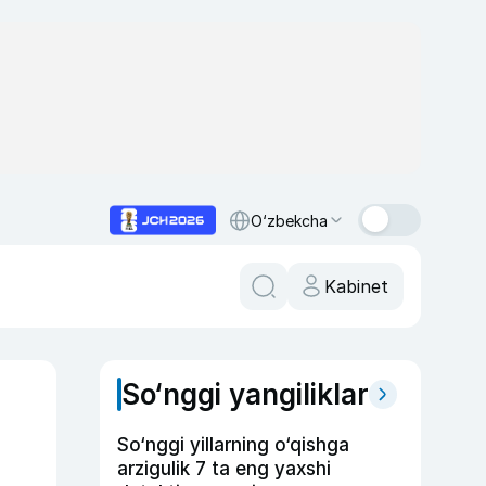
O‘zbekcha
Kabinet
So‘nggi yangiliklar
So‘nggi yillarning o‘qishga
arzigulik 7 ta eng yaxshi