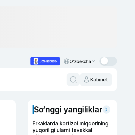
O‘zbekcha
Kabinet
So‘nggi yangiliklar
Erkaklarda kortizol miqdorining
yuqoriligi ularni tavakkal