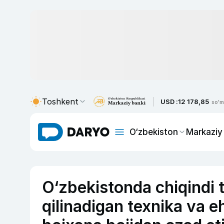
Toshkent
USD :
12 178,85
so'm
O‘zbekiston
Markaziy
O‘zbekistonda chiqindi 
qilinadigan texnika va e