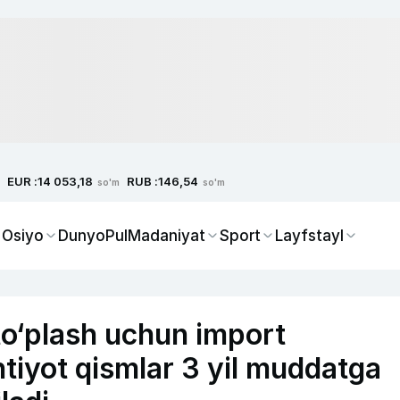
EUR :
RUB :
14 053,18
146,54
so'm
so'm
 Osiyo
Dunyo
Pul
Madaniyat
Sport
Layfstayl
to‘plash uchun import
htiyot qismlar 3 yil muddatga