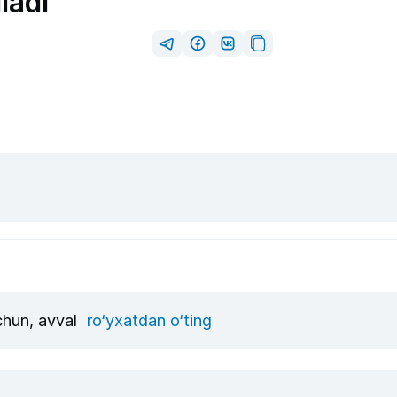
ladi
uchun, avval
ro‘yxatdan o‘ting