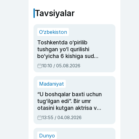
Tavsiyalar
O‘zbekiston
Toshkentda o‘pirilib
tushgan yo‘l qurilishi
bo‘yicha 6 kishiga sud
hukmi o‘qildi
10:10 / 05.08.2026
Madaniyat
“U boshqalar baxti uchun
tug‘ilgan edi”. Bir umr
otasini kutgan aktrisa va
dublyaj ustasi Rimma
13:55 / 04.08.2026
Ahmedovaning
sinovlarga to‘la hayoti
Dunyo