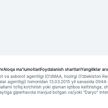
hr
Aloqa ma'lumotlari
Foydalanish shartlari
Yangiliklar arx
t va axborot agentligi (O‘zMAA, hozirgi O‘zbekiston Res
ar agentligi) tomonidan 13.03.2015 yil sanasida 0944
allarni to‘liq ko‘chirish yoki qisman iqtibos keltirishga, 
ytiga giperhavola mavjud bo‘lgan va/yoki “Daryo” intern