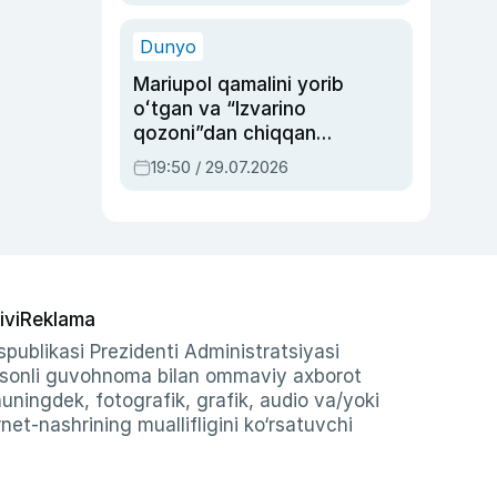
qolgan voqea
Dunyo
Mariupol qamalini yorib
oʻtgan va “Izvarino
qozoni”dan chiqqan
qahramon — Ukraina
19:50 / 29.07.2026
armiyasi bosh
qoʻmondoni Drapatiy
haqida
ivi
Reklama
publikasi Prezidenti Administratsiyasi
-sonli guvohnoma bilan ommaviy axborot
shuningdek, fotografik, grafik, audio va/yoki
et-nashrining muallifligini ko‘rsatuvchi