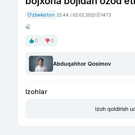
bojxona bojidan ozod eti
O‘zbekiston
22:44 / 02.02.2022
1473
0
0
Abduqahhor Qosimov
Izohlar
Izoh qoldirish 