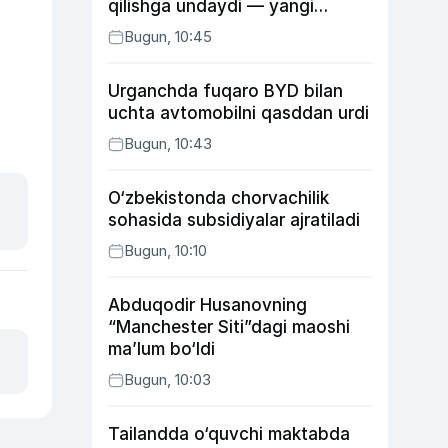
qilishga undaydi — yangi
tadqiqot
Bugun, 10:45
Urganchda fuqaro BYD bilan
uchta avtomobilni qasddan urdi
Bugun, 10:43
O‘zbekistonda chorvachilik
sohasida subsidiyalar ajratiladi
Bugun, 10:10
Abduqodir Husanovning
“Manchester Siti”dagi maoshi
ma’lum bo‘ldi
Bugun, 10:03
Tailandda o‘quvchi maktabda