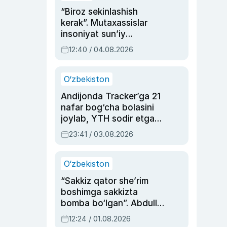
“Biroz sekinlashish
kerak”. Mutaxassislar
insoniyat sun’iy
intellektni boshqara
12:40 / 04.08.2026
olmay qolishidan xavotir
bildirdi
O‘zbekiston
Andijonda Tracker’ga 21
nafar bog‘cha bolasini
joylab, YTH sodir etgan
ayolga sud hukmi o‘qildi
23:41 / 03.08.2026
O‘zbekiston
“Sakkiz qator she’rim
boshimga sakkizta
bomba bo‘lgan”. Abdulla
Oripovni siyosiy
12:24 / 01.08.2026
ayblovlardan asrab