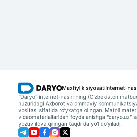
Maxfiylik siyosati
Internet-nas
“Daryo” internet-nashrining (O‘zbekiston matbuo
huzuridagi Axborot va ommaviy kommunikatsiyal
vositasi sifatida ro‘yxatga olingan. Matnli materi
videomateriallaridan foydalanishga “daryo.uz” sa
yozuv ilova qilingan taqdirda yo‘l qo‘yiladi.