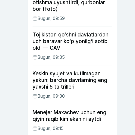
otishma uyushtirdi, qurbonlar
bor (foto)
Bugun, 09:59
Tojikiston qo‘shni davlatlardan
uch baravar ko‘p yonilg‘i sotib
oldi — OAV
Bugun, 09:35
Keskin syujet va kutilmagan
yakun: barcha davrlarning eng
yaxshi 5 ta trilleri
Bugun, 09:30
Menejer Maxachev uchun eng
qiyin raqib kim ekanini aytdi
Bugun, 09:15