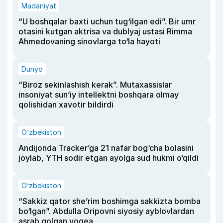
Madaniyat
“U boshqalar baxti uchun tug‘ilgan edi”. Bir umr
otasini kutgan aktrisa va dublyaj ustasi Rimma
Ahmedovaning sinovlarga to‘la hayoti
Dunyo
“Biroz sekinlashish kerak”. Mutaxassislar
insoniyat sun’iy intellektni boshqara olmay
qolishidan xavotir bildirdi
O‘zbekiston
Andijonda Tracker’ga 21 nafar bog‘cha bolasini
joylab, YTH sodir etgan ayolga sud hukmi o‘qildi
O‘zbekiston
“Sakkiz qator she’rim boshimga sakkizta bomba
bo‘lgan”. Abdulla Oripovni siyosiy ayblovlardan
asrab qolgan voqea