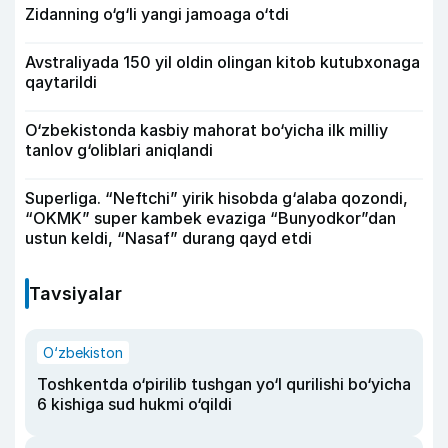
Zidanning o‘g‘li yangi jamoaga o‘tdi
Avstraliyada 150 yil oldin olingan kitob kutubxonaga
qaytarildi
O‘zbekistonda kasbiy mahorat bo‘yicha ilk milliy
tanlov g‘oliblari aniqlandi
Superliga. “Neftchi” yirik hisobda g‘alaba qozondi,
“OKMK” super kambek evaziga “Bunyodkor”dan
ustun keldi, “Nasaf” durang qayd etdi
Tavsiyalar
O‘zbekiston
Toshkentda o‘pirilib tushgan yo‘l qurilishi bo‘yicha
6 kishiga sud hukmi o‘qildi