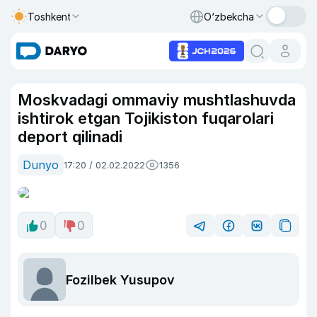
Toshkent
O‘zbekcha
Moskvadagi ommaviy mushtlashuvda
ishtirok etgan Tojikiston fuqarolari
deport qilinadi
Dunyo
17:20 / 02.02.2022
1356
0
0
Fozilbek Yusupov