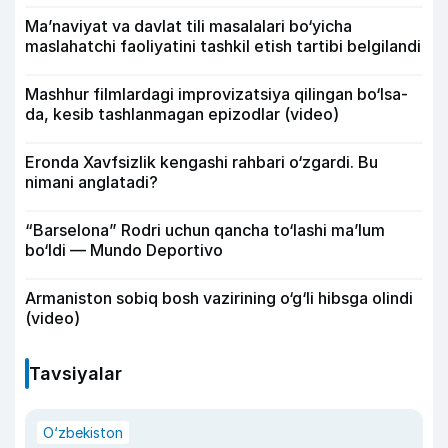
Ma’naviyat va davlat tili masalalari bo‘yicha
maslahatchi faoliyatini tashkil etish tartibi belgilandi
Mashhur filmlardagi improvizatsiya qilingan bo‘lsa-
da, kesib tashlanmagan epizodlar (video)
Eronda Xavfsizlik kengashi rahbari o‘zgardi. Bu
nimani anglatadi?
“Barselona” Rodri uchun qancha to‘lashi ma’lum
bo‘ldi — Mundo Deportivo
Armaniston sobiq bosh vazirining o‘g‘li hibsga olindi
(video)
Tavsiyalar
O‘zbekiston