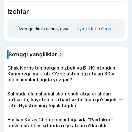
Izohlar
ro‘yxatdan o‘ting
Izoh qoldirish uchun, avval
So‘nggi yangiliklar
Chak Norris tan bergan o‘zbek va Bill Klintondan
Karimovga maktub. O‘zbekiston gazetalari 30 yil
oldin nimalar haqida yozgan?
Sahnada olamshumul shon-shuhratga erishgan
bo‘lsa-da, hayotda o‘ta baxtsiz bo‘lgan qo‘shiqchi —
Uitni Hyustonning fojiali taqdiri
Emilian Karas Chempionlar Ligasida “Paxtakor”
bosh murabbiyi sifatida ro‘yxatdan o‘tkazildi