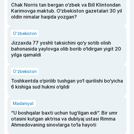
Chak Norris tan bergan o‘zbek va Bill Klintondan
Karimovga maktub. O‘zbekiston gazetalari 30 yil
oldin nimalar haqida yozgan?
O‘zbekiston
Jizzaxda 77 yoshli taksichini qo‘y sotib olish
bahonasida yaylovga olib borib o‘ldirgan yigit 20
yilga qamaldi
O‘zbekiston
Toshkentda o‘pirilib tushgan yo‘l qurilishi bo‘yicha
6 kishiga sud hukmi o‘qildi
Madaniyat
“U boshqalar baxti uchun tug‘ilgan edi”. Bir umr
otasini kutgan aktrisa va dublyaj ustasi Rimma
Ahmedovaning sinovlarga to‘la hayoti