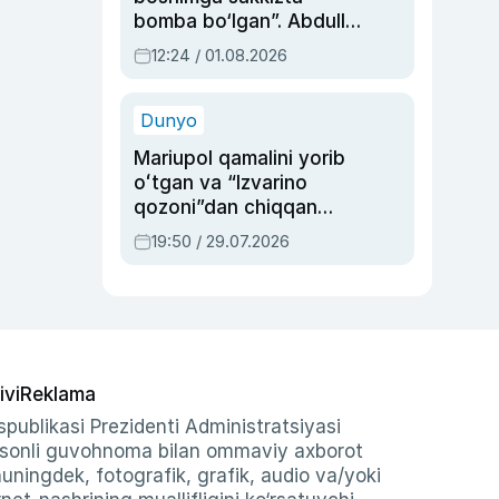
bomba bo‘lgan”. Abdulla
Oripovni siyosiy
12:24 / 01.08.2026
ayblovlardan asrab
qolgan voqea
Dunyo
Mariupol qamalini yorib
oʻtgan va “Izvarino
qozoni”dan chiqqan
qahramon — Ukraina
19:50 / 29.07.2026
armiyasi bosh
qoʻmondoni Drapatiy
haqida
ivi
Reklama
publikasi Prezidenti Administratsiyasi
-sonli guvohnoma bilan ommaviy axborot
shuningdek, fotografik, grafik, audio va/yoki