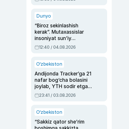
Ahmedovaning
sinovlarga to‘la hayoti
Dunyo
“Biroz sekinlashish
kerak”. Mutaxassislar
insoniyat sun’iy
intellektni boshqara
12:40 / 04.08.2026
olmay qolishidan xavotir
bildirdi
O‘zbekiston
Andijonda Tracker’ga 21
nafar bog‘cha bolasini
joylab, YTH sodir etgan
ayolga sud hukmi o‘qildi
23:41 / 03.08.2026
O‘zbekiston
“Sakkiz qator she’rim
boshimga sakkizta