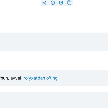
uchun, avval
ro‘yxatdan o‘ting