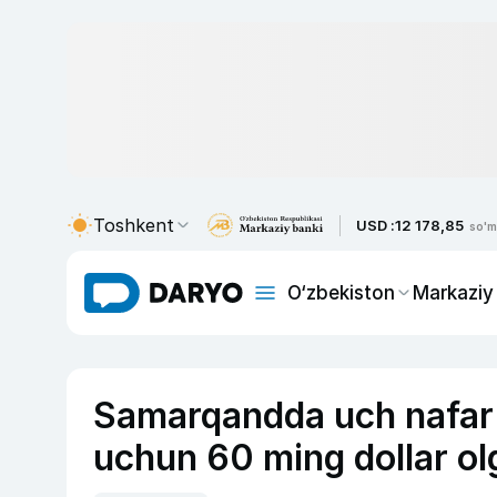
Toshkent
USD :
12 178,85
so'm
O‘zbekiston
Markaziy
Samarqandda uch nafar
uchun 60 ming dollar ol