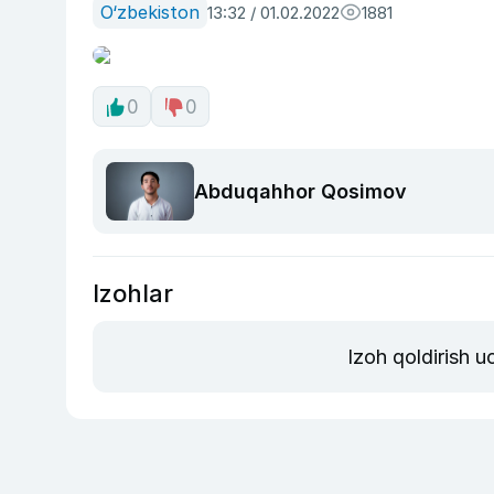
O‘zbekiston
13:32 / 01.02.2022
1881
0
0
Abduqahhor Qosimov
Izohlar
Izoh qoldirish 