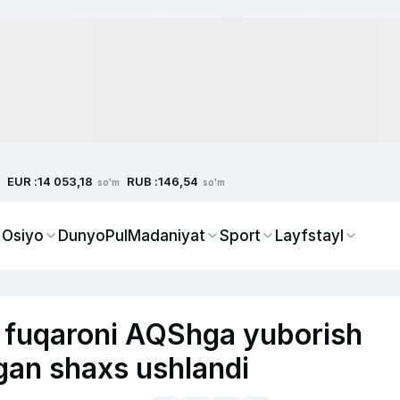
EUR :
RUB :
14 053,18
146,54
so'm
so'm
 Osiyo
Dunyo
Pul
Madaniyat
Sport
Layfstayl
 fuqaroni AQShga yuborish
gan shaxs ushlandi