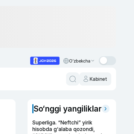
O‘zbekcha
Kabinet
So‘nggi yangiliklar
Superliga. “Neftchi” yirik
hisobda g‘alaba qozondi,