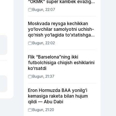
“OKMK” super kambek evaziga
“Bunyodkor”dan ustun keldi,
Bugun, 22:07
“Nasaf” durang qayd etdi
Moskvada reysga kechikkan
yo‘lovchilar samolyotni uchish-
qo‘nish yo‘lagida to‘xtatishga
urindi (video)
Bugun, 22:02
Flik “Barselona”ning ikki
futbolchisiga chiqish eshiklarini
ko‘rsatdi
Bugun, 21:37
Eron Hormuzda BAA yonilg‘i
kemasiga raketa bilan hujum
qildi — Abu Dabi
Bugun, 21:20