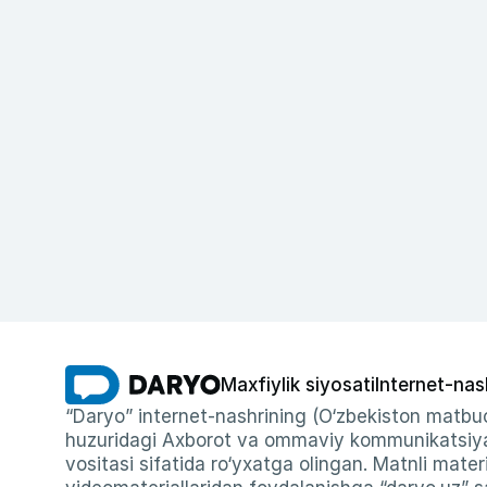
Maxfiylik siyosati
Internet-nas
“Daryo” internet-nashrining (O‘zbekiston matbuo
huzuridagi Axborot va ommaviy kommunikatsiyal
vositasi sifatida ro‘yxatga olingan. Matnli materi