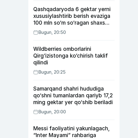
Qashqadaryoda 6 gektar yerni
xususiylashtirib berish evaziga
100 mln so‘m so‘ragan shaxs
ushlandi
Bugun, 20:50
Wildberries omborlarini
Qirg‘izistonga ko‘chirish taklif
qilindi
Bugun, 20:25
Samarqand shahri hududiga
qo‘shni tumanlardan qariyb 17,2
ming gektar yer qo‘shib beriladi
Bugun, 20:00
Messi faoliyatini yakunlagach,
“Inter Mayami” rahbariga