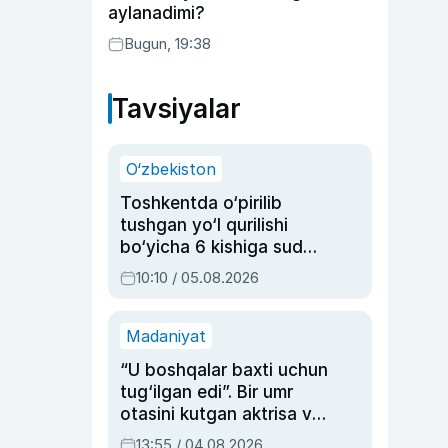
aylanadimi?
Bugun, 19:38
Tavsiyalar
O‘zbekiston
Toshkentda o‘pirilib
tushgan yo‘l qurilishi
bo‘yicha 6 kishiga sud
hukmi o‘qildi
10:10 / 05.08.2026
Madaniyat
“U boshqalar baxti uchun
tug‘ilgan edi”. Bir umr
otasini kutgan aktrisa va
dublyaj ustasi Rimma
13:55 / 04.08.2026