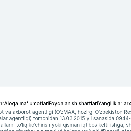
hr
Aloqa ma'lumotlari
Foydalanish shartlari
Yangiliklar arx
t va axborot agentligi (O‘zMAA, hozirgi O‘zbekiston Res
ar agentligi) tomonidan 13.03.2015 yil sanasida 0944
allarni to‘liq ko‘chirish yoki qisman iqtibos keltirishga, 