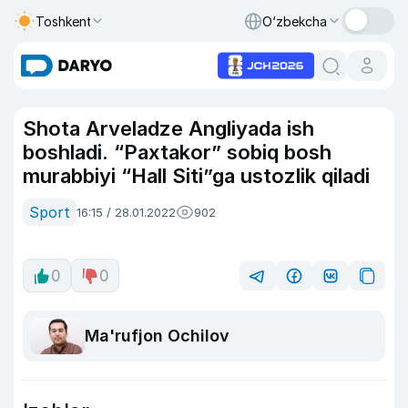
Toshkent
O‘zbekcha
Shota Arveladze Angliyada ish
boshladi. “Paxtakor” sobiq bosh
murabbiyi “Hall Siti”ga ustozlik qiladi
Sport
16:15 / 28.01.2022
902
0
0
Ma'rufjon Ochilov