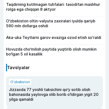
Taqdirning kutilmagan tuhfalari: tasodifan mashhur
rolga ega chiqqan 8 aktyor
O‘zbekiston oltin-valyuta zaxiralari iyulda qariyb
590 mln dollarga oshdi
Aka-uka Teytlarni garov evaziga ozod etish soʻraldi
Hovuzda cho‘milish paytida yuqtirib olish mumkin
bo‘lgan 5 xil kasallik
Tavsiyalar
O‘zbekiston
Jizzaxda 77 yoshli taksichini qo‘y sotib olish
bahonasida yaylovga olib borib o‘ldirgan yigit 20
yilga qamaldi