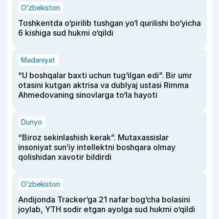
O‘zbekiston
Toshkentda o‘pirilib tushgan yo‘l qurilishi bo‘yicha
6 kishiga sud hukmi o‘qildi
Madaniyat
“U boshqalar baxti uchun tug‘ilgan edi”. Bir umr
otasini kutgan aktrisa va dublyaj ustasi Rimma
Ahmedovaning sinovlarga to‘la hayoti
Dunyo
“Biroz sekinlashish kerak”. Mutaxassislar
insoniyat sun’iy intellektni boshqara olmay
qolishidan xavotir bildirdi
O‘zbekiston
Andijonda Tracker’ga 21 nafar bog‘cha bolasini
joylab, YTH sodir etgan ayolga sud hukmi o‘qildi