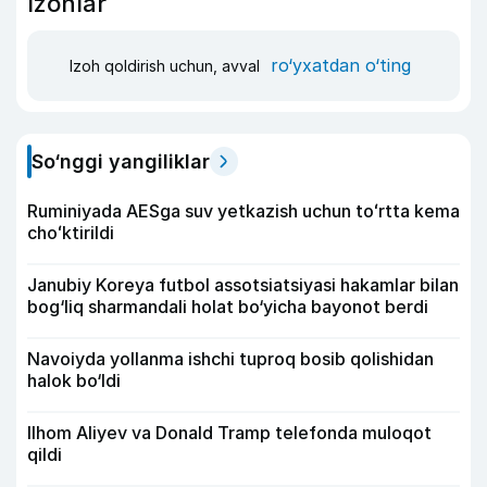
Izohlar
ro‘yxatdan o‘ting
Izoh qoldirish uchun, avval
So‘nggi yangiliklar
Ruminiyada AESga suv yetkazish uchun toʻrtta kema
choʻktirildi
Janubiy Koreya futbol assotsiatsiyasi hakamlar bilan
bog‘liq sharmandali holat bo‘yicha bayonot berdi
Navoiyda yollanma ishchi tuproq bosib qolishidan
halok bo‘ldi
Ilhom Aliyev va Donald Tramp telefonda muloqot
qildi