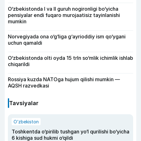
O‘zbekistonda I va II guruh nogironligi bo‘yicha
pensiyalar endi fuqaro murojaatisiz tayinlanishi
mumkin
Norvegiyada ona o‘g‘liga g‘ayrioddiy ism qo‘ygani
uchun qamaldi
O‘zbekistonda olti oyda 15 trln so‘mlik ichimlik ishlab
chiqarildi
Rossiya kuzda NATOga hujum qilishi mumkin —
AQSH razvedkasi
Tavsiyalar
O‘zbekiston
Toshkentda o‘pirilib tushgan yo‘l qurilishi bo‘yicha
6 kishiga sud hukmi o‘qildi