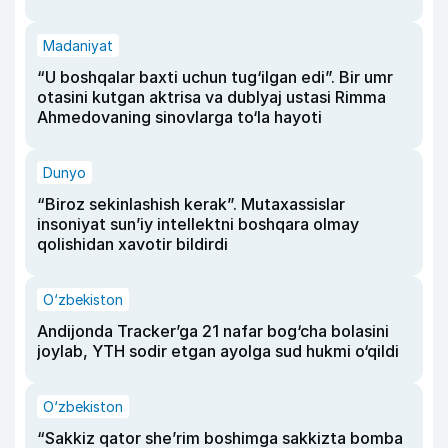
Madaniyat
“U boshqalar baxti uchun tug‘ilgan edi”. Bir umr
otasini kutgan aktrisa va dublyaj ustasi Rimma
Ahmedovaning sinovlarga to‘la hayoti
Dunyo
“Biroz sekinlashish kerak”. Mutaxassislar
insoniyat sun’iy intellektni boshqara olmay
qolishidan xavotir bildirdi
O‘zbekiston
Andijonda Tracker’ga 21 nafar bog‘cha bolasini
joylab, YTH sodir etgan ayolga sud hukmi o‘qildi
O‘zbekiston
“Sakkiz qator she’rim boshimga sakkizta bomba