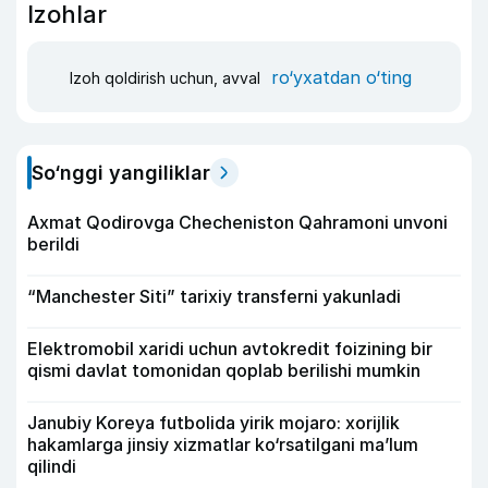
Izohlar
ro‘yxatdan o‘ting
Izoh qoldirish uchun, avval
So‘nggi yangiliklar
Axmat Qodirovga Checheniston Qahramoni unvoni
berildi
“Manchester Siti” tarixiy transferni yakunladi
Elektromobil xaridi uchun avtokredit foizining bir
qismi davlat tomonidan qoplab berilishi mumkin
Janubiy Koreya futbolida yirik mojaro: xorijlik
hakamlarga jinsiy xizmatlar ko‘rsatilgani ma’lum
qilindi