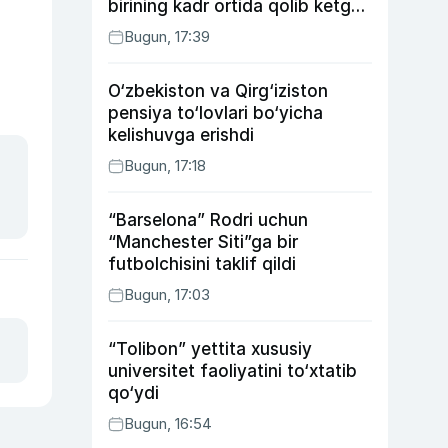
birining kadr ortida qolib ketgan
voqealari
Bugun, 17:39
O‘zbekiston va Qirg‘iziston
pensiya to‘lovlari bo‘yicha
kelishuvga erishdi
Bugun, 17:18
“Barselona” Rodri uchun
“Manchester Siti”ga bir
futbolchisini taklif qildi
Bugun, 17:03
“Tolibon” yettita xususiy
universitet faoliyatini to‘xtatib
qo‘ydi
Bugun, 16:54