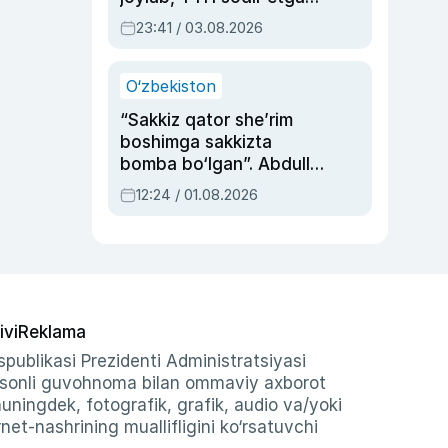
ayolga sud hukmi o‘qildi
23:41 / 03.08.2026
O‘zbekiston
“Sakkiz qator she’rim
boshimga sakkizta
bomba bo‘lgan”. Abdulla
Oripovni siyosiy
12:24 / 01.08.2026
ayblovlardan asrab
qolgan voqea
ivi
Reklama
publikasi Prezidenti Administratsiyasi
-sonli guvohnoma bilan ommaviy axborot
shuningdek, fotografik, grafik, audio va/yoki
et-nashrining muallifligini ko‘rsatuvchi