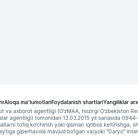
hr
Aloqa ma'lumotlari
Foydalanish shartlari
Yangiliklar arx
t va axborot agentligi (O‘zMAA, hozirgi O‘zbekiston Res
ar agentligi) tomonidan 13.03.2015 yil sanasida 0944
allarni to‘liq ko‘chirish yoki qisman iqtibos keltirishga, 
ytiga giperhavola mavjud bo‘lgan va/yoki “Daryo” intern