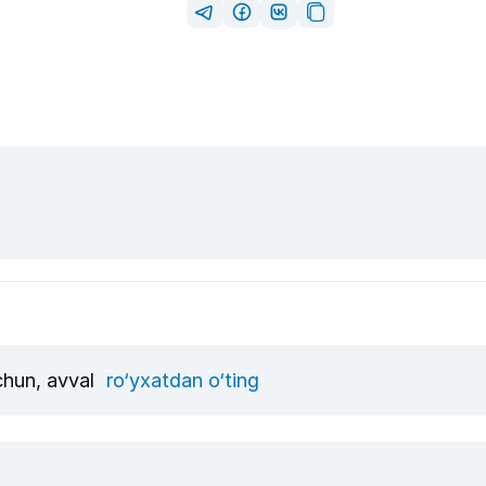
uchun, avval
ro‘yxatdan o‘ting