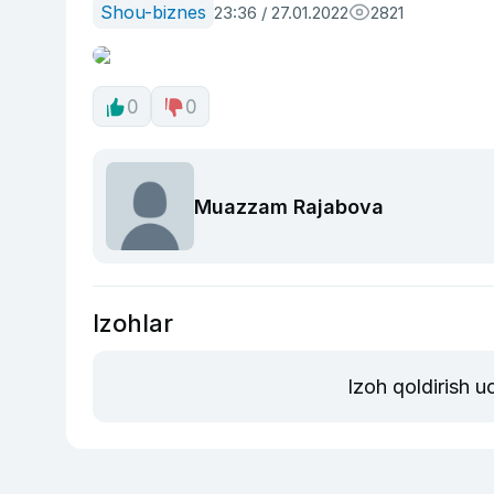
Shou-biznes
23:36 / 27.01.2022
2821
0
0
Muazzam Rajabova
Izohlar
Izoh qoldirish 