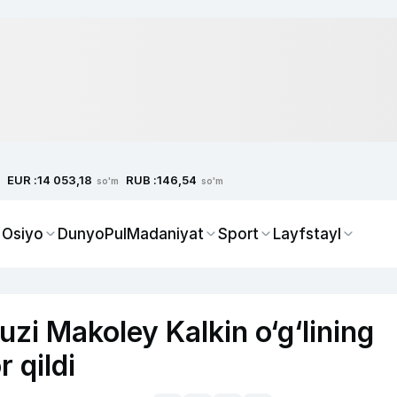
EUR :
RUB :
14 053,18
146,54
so'm
so'm
 Osiyo
Dunyo
Pul
Madaniyat
Sport
Layfstayl
uzi Makoley Kalkin o‘g‘lining
 qildi