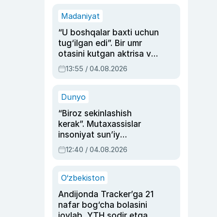
Madaniyat
“U boshqalar baxti uchun
tug‘ilgan edi”. Bir umr
otasini kutgan aktrisa va
dublyaj ustasi Rimma
13:55 / 04.08.2026
Ahmedovaning
sinovlarga to‘la hayoti
Dunyo
“Biroz sekinlashish
kerak”. Mutaxassislar
insoniyat sun’iy
intellektni boshqara
12:40 / 04.08.2026
olmay qolishidan xavotir
bildirdi
O‘zbekiston
Andijonda Tracker’ga 21
nafar bog‘cha bolasini
joylab, YTH sodir etgan