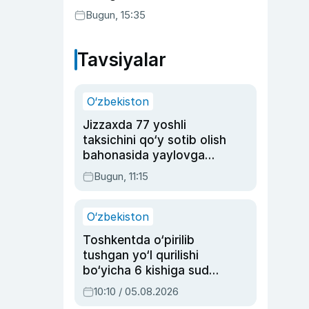
Bugun, 15:35
Tavsiyalar
O‘zbekiston
Jizzaxda 77 yoshli
taksichini qo‘y sotib olish
bahonasida yaylovga
olib borib o‘ldirgan yigit
Bugun, 11:15
20 yilga qamaldi
O‘zbekiston
Toshkentda o‘pirilib
tushgan yo‘l qurilishi
bo‘yicha 6 kishiga sud
hukmi o‘qildi
10:10 / 05.08.2026