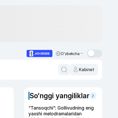
O‘zbekcha
Kabinet
So‘nggi yangiliklar
“Tansoqchi”: Gollivudning eng
yaxshi melodramalaridan