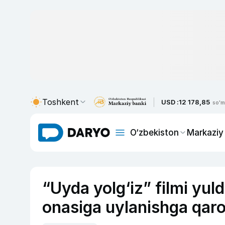
Toshkent
USD :
12 178,85
so'm
O‘zbekiston
Markaziy
“Uyda yolg‘iz” filmi yuld
onasiga uylanishga qaror