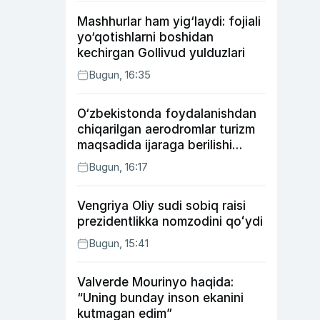
Mashhurlar ham yig‘laydi: fojiali
yo‘qotishlarni boshidan
kechirgan Gollivud yulduzlari
Bugun, 16:35
O‘zbekistonda foydalanishdan
chiqarilgan aerodromlar turizm
maqsadida ijaraga berilishi
mumkin
Bugun, 16:17
Vengriya Oliy sudi sobiq raisi
prezidentlikka nomzodini qoʻydi
Bugun, 15:41
Valverde Mourinyo haqida:
“Uning bunday inson ekanini
kutmagan edim”