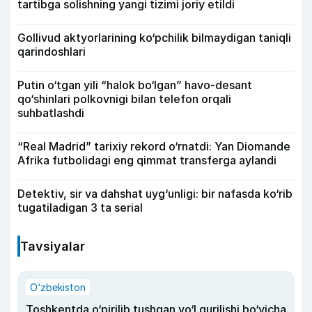
tartibga solishning yangi tizimi joriy etildi
Gollivud aktyorlarining ko‘pchilik bilmaydigan taniqli
qarindoshlari
Putin o‘tgan yili “halok bo‘lgan” havo-desant
qo‘shinlari polkovnigi bilan telefon orqali
suhbatlashdi
“Real Madrid” tarixiy rekord o‘rnatdi: Yan Diomande
Afrika futbolidagi eng qimmat transferga aylandi
Detektiv, sir va dahshat uyg‘unligi: bir nafasda ko‘rib
tugatiladigan 3 ta serial
Tavsiyalar
O‘zbekiston
Toshkentda o‘pirilib tushgan yo‘l qurilishi bo‘yicha