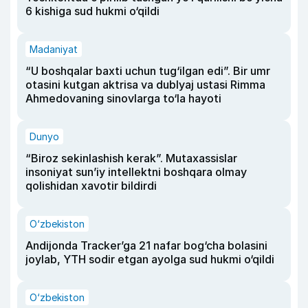
6 kishiga sud hukmi o‘qildi
Madaniyat
“U boshqalar baxti uchun tug‘ilgan edi”. Bir umr
otasini kutgan aktrisa va dublyaj ustasi Rimma
Ahmedovaning sinovlarga to‘la hayoti
Dunyo
“Biroz sekinlashish kerak”. Mutaxassislar
insoniyat sun’iy intellektni boshqara olmay
qolishidan xavotir bildirdi
O‘zbekiston
Andijonda Tracker’ga 21 nafar bog‘cha bolasini
joylab, YTH sodir etgan ayolga sud hukmi o‘qildi
O‘zbekiston