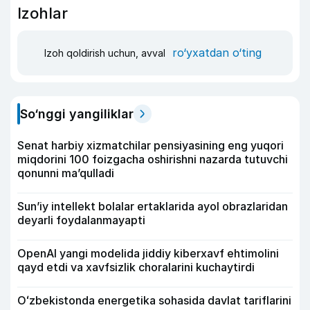
Izohlar
ro‘yxatdan o‘ting
Izoh qoldirish uchun, avval
So‘nggi yangiliklar
Senat harbiy xizmatchilar pensiyasining eng yuqori
miqdorini 100 foizgacha oshirishni nazarda tutuvchi
qonunni ma’qulladi
Sun’iy intellekt bolalar ertaklarida ayol obrazlaridan
deyarli foydalanmayapti
OpenAI yangi modelida jiddiy kiberxavf ehtimolini
qayd etdi va xavfsizlik choralarini kuchaytirdi
Oʻzbekistonda energetika sohasida davlat tariflarini